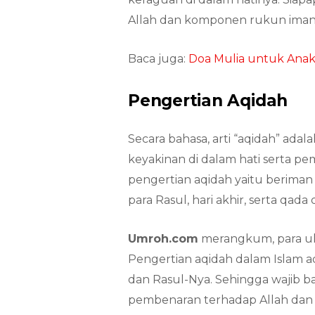
Allah dan komponen rukun iman l
Baca juga:
Doa Mulia untuk Anak
Pengertian Aqidah
Secara bahasa, arti “aqidah” adala
keyakinan di dalam hati serta pe
pengertian aqidah yaitu beriman k
para Rasul, hari akhir, serta qada
Umroh.com
merangkum, para ula
Pengertian aqidah dalam Islam ad
dan Rasul-Nya. Sehingga wajib b
pembenaran terhadap Allah dan 