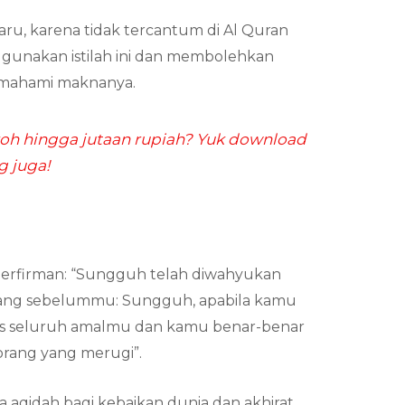
baru, karena tidak tercantum di Al Quran
gunakan istilah ini dan membolehkan
emahami maknanya.
h hingga jutaan rupiah? Yuk download
g juga!
h berfirman: “Sungguh telah diwahyukan
ang sebelummu: Sungguh, apabila kamu
apus seluruh amalmu dan kamu benar-benar
rang yang merugi”.
 aqidah bagi kebaikan dunia dan akhirat