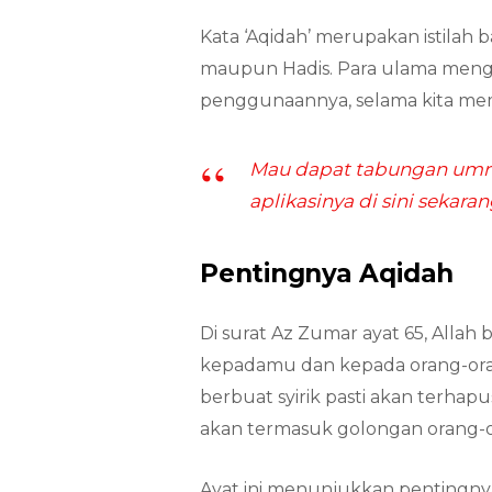
Kata ‘Aqidah’ merupakan istilah 
maupun Hadis. Para ulama meng
penggunaannya, selama kita m
Mau dapat tabungan umro
aplikasinya di sini sekaran
Pentingnya Aqidah
Di surat Az Zumar ayat 65, Alla
kepadamu dan kepada orang-or
berbuat syirik pasti akan terh
akan termasuk golongan orang-o
Ayat ini menunjukkan pentingnya