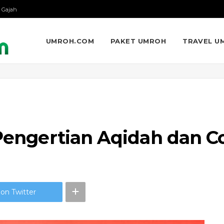
 Gajah
UMROH.COM
PAKET UMROH
TRAVEL U
 Pengertian Aqidah dan 
on Twitter