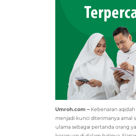
Umroh.com –
Kebenaran aqidah 
menjadi kunci diterimanya amal s
ulama sebagai pertanda orang y
keraguan di dalam hatinya. Siap