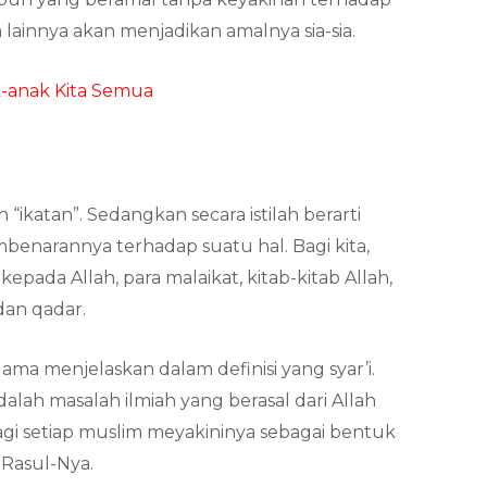
ainnya akan menjadikan amalnya sia-sia.
-anak Kita Semua
h “ikatan”. Sedangkan secara istilah berarti
mbenarannya terhadap suatu hal. Bagi kita,
epada Allah, para malaikat, kitab-kitab Allah,
 dan qadar.
ma menjelaskan dalam definisi yang syar’i.
alah masalah ilmiah yang berasal dari Allah
agi setiap muslim meyakininya sebagai bentuk
Rasul-Nya.