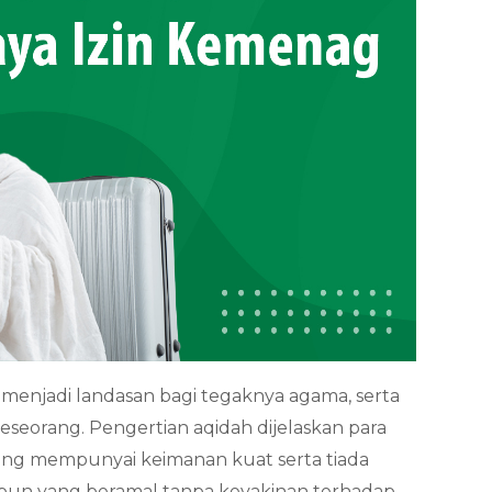
menjadi landasan bagi tegaknya agama, serta
eseorang. Pengertian aqidah dijelaskan para
ang mempunyai keimanan kuat serta tiada
apun yang beramal tanpa keyakinan terhadap