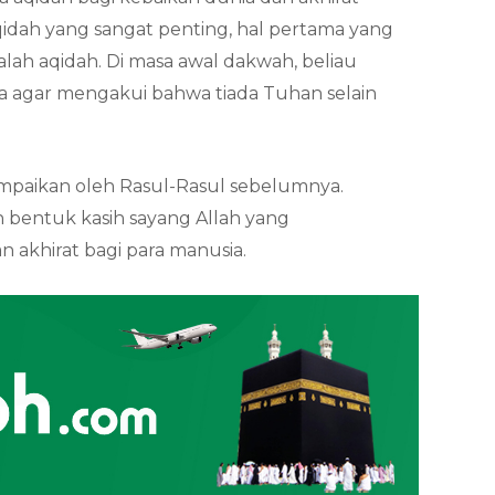
idah yang sangat penting, hal pertama yang
lah aqidah. Di masa awal dakwah, beliau
 agar mengakui bahwa tiada Tuhan selain
ampaikan oleh Rasul-Rasul sebelumnya.
 bentuk kasih sayang Allah yang
 akhirat bagi para manusia.