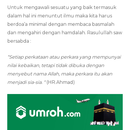
Untuk mengawali sesuatu yang baik termasuk
dalam hal ini menuntut ilmu maka kita harus
berdoa’a minimal dengan membaca basmalah
dan mengahiri dengan hamdalah. Rasulullah saw
bersabda :
“Setiap perkataan atau perkara yang mempunyai
nilai kebaikan, tetapi tidak dibuka dengan
menyebut nama Allah, maka perkara itu akan
menjadi sia-sia. “
(HR.Ahmad)