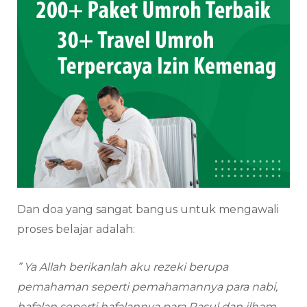
Dan doa yang sangat bangus untuk mengawali
proses belajar adalah:
” Ya Allah berikanlah aku rezeki berupa
pemahaman seperti pemahamannya para nabi,
hafalan seperti hafalannya para Rasul dan ilham