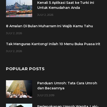
Kenali 5 Aplikasi Saat ke Turki ini
b
t
a
e
Untuk Kemudahan Anda
o
e
g
r
JULY 2, 2026
o
r
r
e
8 Amalan Di Bulan Muharram Ini Wajib Kamu Tahu
k
a
s
JULY 2, 2026
m
t
Tak Menguras Kantong! Inilah 10 Menu Buka Puasa Irit
JULY 2, 2026
POPULAR POSTS
Panduan Umroh: Tata Cara Umroh
dan Bacaannya
JULY 23, 2019
Perlengkapan Umroh Wanita, Laki-