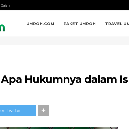
 Gajah
UMROH.COM
PAKET UMROH
TRAVEL U
ri, Apa Hukumnya dalam I
on Twitter