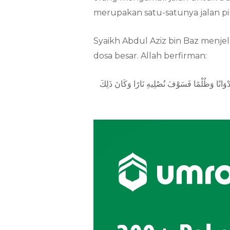
merupakan satu-satunya jalan p
Syaikh Abdul Aziz bin Baz menje
dosa besar. Allah berfirman:
ُدْوَانًا وَظُلْمًا فَسَوْفَ نُصْلِيهِ نَارًا وَكَانَ ذَلِكَ