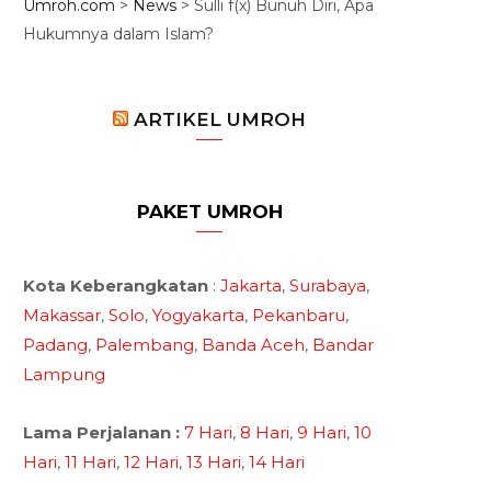
Umroh.com
>
News
>
Sulli f(x) Bunuh Diri, Apa
Hukumnya dalam Islam?
ARTIKEL UMROH
PAKET UMROH
Kota Keberangkatan
:
Jakarta
,
Surabaya
,
Makassar
,
Solo
,
Yogyakarta
,
Pekanbaru
,
Padang
,
Palembang
,
Banda Aceh
,
Bandar
Lampung
Lama Perjalanan :
7 Hari
,
8 Hari
,
9 Hari
,
10
Hari
,
11 Hari
,
12 Hari
,
13 Hari
,
14 Hari