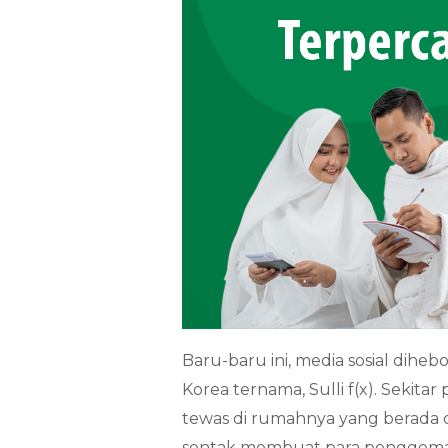
Baru-baru ini, media sosial dihe
Korea ternama, Sulli f(x). Sekita
tewas di rumahnya yang berada d
sontak membuat para penggemar