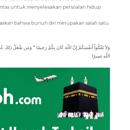
intas untuk menyelesaikan persoalan hidup.
laskan bahwa bunuh diri merupakan salah satu
وَلاَ تَقْتُلُواْ أَنفُسَكُمْ إِنَّ اللّهَ كَانَ بِكُمْ رَحِيمًا * وَمَن يَفْعَلْ ذَلِكَ ع
اللّهِ يَسِيرًا