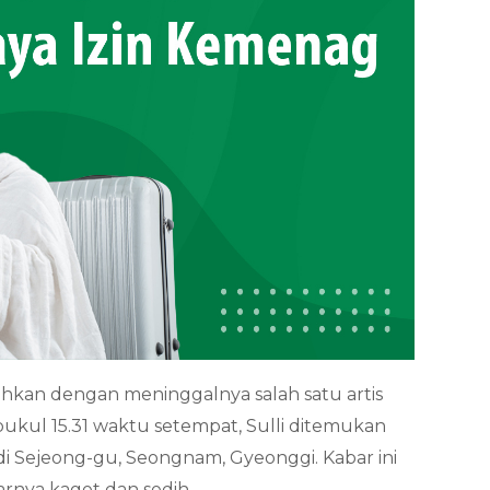
bohkan dengan meninggalnya salah satu artis
r pukul 15.31 waktu setempat, Sulli ditemukan
i Sejeong-gu, Seongnam, Gyeonggi. Kabar ini
nya kaget dan sedih.