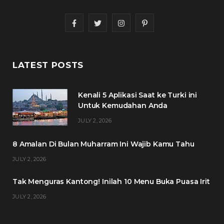
F
T
I
P
a
w
n
i
c
i
s
n
LATEST POSTS
e
t
t
t
Kenali 5 Aplikasi Saat ke Turki ini
b
t
a
e
Untuk Kemudahan Anda
o
e
g
r
JULY 2, 2026
o
r
r
e
8 Amalan Di Bulan Muharram Ini Wajib Kamu Tahu
k
a
s
JULY 2, 2026
m
t
Tak Menguras Kantong! Inilah 10 Menu Buka Puasa Irit
JULY 2, 2026