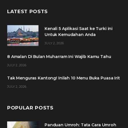
c
i
s
n
LATEST POSTS
e
t
t
t
Kenali 5 Aplikasi Saat ke Turki ini
b
t
a
e
Untuk Kemudahan Anda
o
e
g
r
JULY 2, 2026
o
r
r
e
8 Amalan Di Bulan Muharram Ini Wajib Kamu Tahu
k
a
s
JULY 2, 2026
m
t
Tak Menguras Kantong! Inilah 10 Menu Buka Puasa Irit
JULY 2, 2026
POPULAR POSTS
Panduan Umroh: Tata Cara Umroh