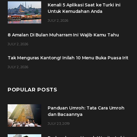
Kenali 5 Aplikasi Saat ke Turki ini
b
t
a
e
Untuk Kemudahan Anda
o
e
g
r
JULY 2, 2026
o
r
r
e
8 Amalan Di Bulan Muharram Ini Wajib Kamu Tahu
k
a
s
JULY 2, 2026
m
t
Tak Menguras Kantong! Inilah 10 Menu Buka Puasa Irit
JULY 2, 2026
POPULAR POSTS
Panduan Umroh: Tata Cara Umroh
dan Bacaannya
JULY 23, 2019