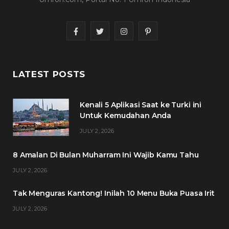
F
T
I
P
a
w
n
i
c
i
s
n
LATEST POSTS
e
t
t
t
Kenali 5 Aplikasi Saat ke Turki ini
b
t
a
e
Untuk Kemudahan Anda
o
e
g
r
JULY 2, 2026
o
r
r
e
8 Amalan Di Bulan Muharram Ini Wajib Kamu Tahu
k
a
s
JULY 2, 2026
m
t
Tak Menguras Kantong! Inilah 10 Menu Buka Puasa Irit
JULY 2, 2026