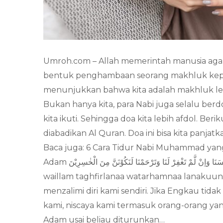
Umroh.com – Allah memerintah manusia aga
bentuk penghambaan seorang makhluk kepa
menunjukkan bahwa kita adalah makhluk lem
Bukan hanya kita, para Nabi juga selalu berd
kita ikuti. Sehingga doa kita lebih afdol. Ber
diabadikan Al Quran. Doa ini bisa kita panja
Baca juga: 6 Cara Tidur Nabi Muhammad yang 
Adam رَبَّنَا ظَلَمْنَآ اَنْفُسَنَا وَاِنْ لَّمْ تَغْفِرْ لَنَا وَتَرْحَمْنَا لَنَكُوْنَنَّ مِنَ الْخٰسِرِيْنَ Robbanaa dhollamnaa anfusanaa
waillam taghfirlanaa watarhamnaa lanakuuna
menzalimi diri kami sendiri. Jika Engkau t
kami, niscaya kami termasuk orang-orang yang 
Adam usai beliau diturunkan…