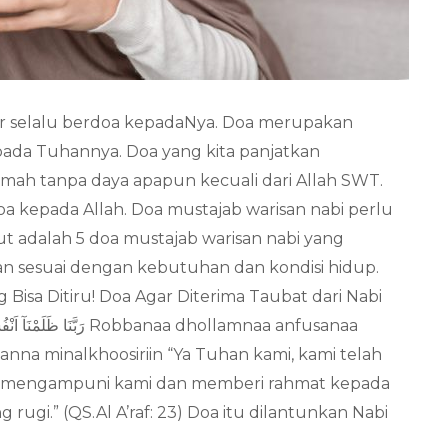
r selalu berdoa kepadaNya. Doa merupakan
da Tuhannya. Doa yang kita panjatkan
ah tanpa daya apapun kecuali dari Allah SWT.
oa kepada Allah. Doa mustajab warisan nabi perlu
ikut adalah 5 doa mustajab warisan nabi yang
tkan sesuai dengan kebutuhan dan kondisi hidup.
Bisa Ditiru! Doa Agar Diterima Taubat dari Nabi
nna minalkhoosiriin “Ya Tuhan kami, kami telah
idak mengampuni kami dan memberi rahmat kepada
rugi.” (QS.Al A’raf: 23) Doa itu dilantunkan Nabi