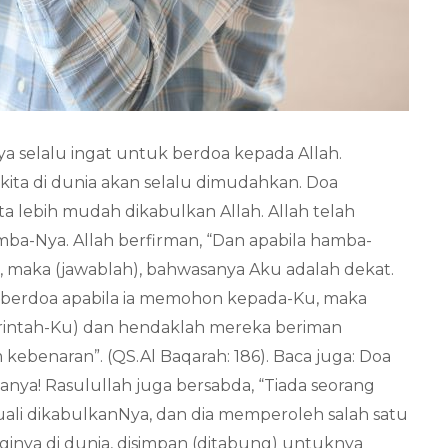
a selalu ingat untuk berdoa kepada Allah.
kita di dunia akan selalu dimudahkan. Doa
ta lebih mudah dikabulkan Allah. Allah telah
a-Nya. Allah berfirman, “Dan apabila hamba-
maka (jawablah), bahwasanya Aku adalah dekat.
erdoa apabila ia memohon kepada-Ku, maka
rintah-Ku) dan hendaklah mereka beriman
kebenaran”. (QS.Al Baqarah: 186). Baca juga: Doa
nya! Rasulullah juga bersabda, “Tiada seorang
ali dikabulkanNya, dan dia memperoleh salah satu
baginya di dunia, disimpan (ditabung) untuknya