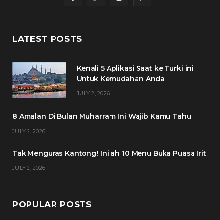
a
w
n
i
c
i
s
n
LATEST POSTS
e
t
t
t
Kenali 5 Aplikasi Saat ke Turki ini
b
t
a
e
Untuk Kemudahan Anda
o
e
g
r
JULY 2, 2026
o
r
r
e
8 Amalan Di Bulan Muharram Ini Wajib Kamu Tahu
k
a
s
JULY 2, 2026
m
t
Tak Menguras Kantong! Inilah 10 Menu Buka Puasa Irit
JULY 2, 2026
POPULAR POSTS