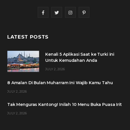
F
T
I
P
a
w
n
i
c
i
s
n
LATEST POSTS
e
t
t
t
Kenali 5 Aplikasi Saat ke Turki ini
b
t
a
e
Untuk Kemudahan Anda
o
e
g
r
JULY 2, 2026
o
r
r
e
8 Amalan Di Bulan Muharram Ini Wajib Kamu Tahu
k
a
s
JULY 2, 2026
m
t
Tak Menguras Kantong! Inilah 10 Menu Buka Puasa Irit
JULY 2, 2026