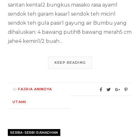
santan kental2 bungkus masako rasa ayam1
sendok teh garam kasar1 sendok teh micin1
sendok teh gula pasir1 gayung air Bumbu yang
dihaluskan: 4 bawang putih8 bawang merah5 cm
jahe4 kemiri1/2 buah…
KEEP READING
By
FAJRIA ANINDYA
UTAMI
SERBA-SERBI RAMADHAN