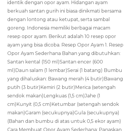
identik dengan opor ayam. Hidangan ayam
berkuah santan gurih ini biasa dinikmati bersama
dengan lontong atau ketupat, serta sambal
goreng. Indonesia memiliki berbagai macam
resep opor ayam. Berikut adalah 10 resep opor
ayam yang bisa dicoba. Resep Opor Ayam 1. Resep
Opor Ayam Sederhana Bahan yang dibutuhkan:
Santan kental (150 ml)Santan encer (600
ml)Daun salam (1 lembar)Serai (1 batang) Bumbu
yang dihaluskan: Bawang merah (4 butir)Bawang
putih (3 butir)Kemiri (2 butir)Merica (setengah
sendok makan)Lengkuas (1,5 cm)Jahe (1
cm)Kunyit (0,5 cm)Ketumbar (setengah sendok
makan)Garam (secukupnya)Gula (secukupnya)
(Bahan dan bumbu di atas untuk 0,5 ekor ayam)
Cara Membuat Opor Ayam Sederhana: Panaskan