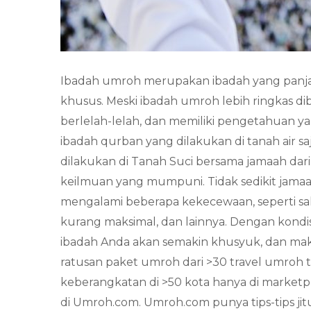
Ibadah umroh merupakan ibadah yang panja
khusus. Meski ibadah umroh lebih ringkas dib
berlelah-lelah, dan memiliki pengetahuan ya
ibadah qurban yang dilakukan di tanah air s
dilakukan di Tanah Suci bersama jamaah dar
keilmuan yang mumpuni. Tidak sedikit jamaa
mengalami beberapa kekecewaan, seperti sa
kurang maksimal, dan lainnya. Dengan kondis
ibadah Anda akan semakin khusyuk, dan ma
ratusan paket umroh dari >30 travel umroh 
keberangkatan di >50 kota hanya di market
di Umroh.com. Umroh.com punya tips-tips ji