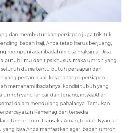
ng dan membutuhkan persiapan juga trik-trik
anding ibadah haji, Anda tetap harus berjuang,
ng mempuni agar ibadah ini bisa maksimal. Jika
aja butuh ilmu dan tips khusus, maka umroh yang
i seluruh dunia tentu butuh persiapan dan
h yang pertama kali kesana tanpa persiapan
lah memahami ibadahnya, kondisi tubuh yang
i umroh yang lancar dan tenang, insyaaAllah
ksimal dalam mendulang pahalanya. Temukan
terpercaya izin Kemenag dan tersedia
place Umroh.com. Transaksi Aman, Ibadah Nyaman
tu yang bisa Anda manfaatkan agar ibadah umroh