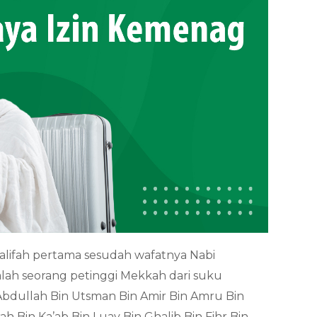
alifah pertama sesudah wafatnya Nabi
lah seorang petinggi Mekkah dari suku
Abdullah Bin Utsman Bin Amir Bin Amru Bin
ah Bin Ka’ab Bin Luay Bin Ghalib Bin Fihr Bin