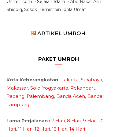
Umroh.com
>
Sejarah Islam
>
Abu Bakar Ash
Shiddiq, Sosok Pemimpin Idola Umat
ARTIKEL UMROH
PAKET UMROH
Kota Keberangkatan
:
Jakarta
,
Surabaya
,
Makassar
,
Solo
,
Yogyakarta
,
Pekanbaru
,
Padang
,
Palembang
,
Banda Aceh
,
Bandar
Lampung
Lama Perjalanan :
7 Hari
,
8 Hari
,
9 Hari
,
10
Hari
,
11 Hari
,
12 Hari
,
13 Hari
,
14 Hari