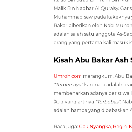
Malik Bin Nadhar Al Quraisy. Ga
Muhammad saw pada kakeknya ya
Bakar diberikan oleh Nabi Muham
adalah salah satu anggota As-Sa
orang yang pertama kali masuk i
Kisah Abu Bakar Ash 
Umroh.com
merangkum, Abu Baka
“Terpercaya”
karena ia adalah or
membenarkan adanya peristiwa Isra
‘Atiq yang artinya
“Terbebas”.
Nab
adalah hamba yang dibebaskan All
Baca juga:
Gak Nyangka, Begini K