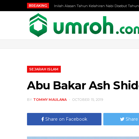
BREAKING
Inilah Alasan Tahun Kelahiran Nabi Disebut Tahun
SEJARAH ISLAM
Abu Bakar Ash Shid
BY
TOMMY MAULANA
OCTOBER 15, 2019
Share on Facebook
Share 