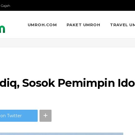
 Gajah
UMROH.COM
PAKET UMROH
TRAVEL U
diq, Sosok Pemimpin Id
on Twitter