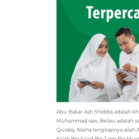
Abu Bakar Ash Shiddiq adalah kh
Muhammad saw. Beliau adalah sa
Quraisy. Nama lengkapnya ialah 
Ka’ab Bin Sa’ad Bin Taim Bin Murr