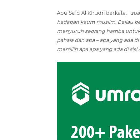
Abu Sa’id Al Khudri berkata,
“ su
hadapan kaum muslim. Beliau ber
menyuruh seorang hamba untuk m
pahala dan apa – apa yang ada di
memilih apa apa yang ada di sisi A