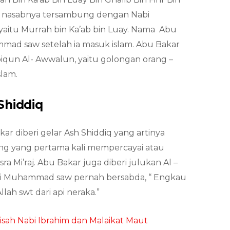
ris nasabnya tersambung dengan Nabi
itu Murrah bin Ka’ab bin Luay. Nama Abu
mad saw setelah ia masuk islam. Abu Bakar
biqun Al- Awwalun, yaitu golongan orang –
slam.
Shiddiq
r diberi gelar Ash Shiddiq yang artinya
ang yang pertama kali mempercayai atau
 Mi’raj. Abu Bakar juga diberi julukan Al –
i Muhammad saw pernah bersabda, “ Engkau
ah swt dari api neraka.”
isah Nabi Ibrahim dan Malaikat Maut