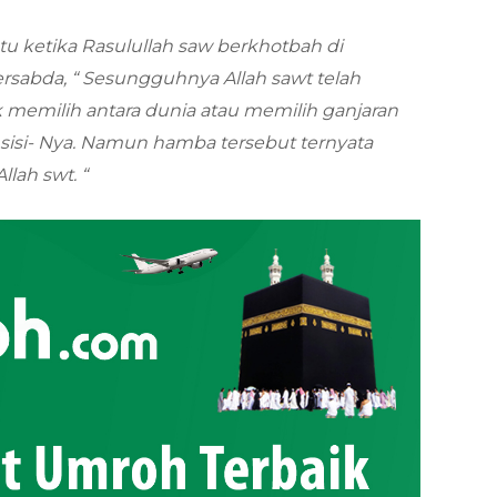
atu ketika Rasulullah saw berkhotbah di
sabda, “ Sesungguhnya Allah sawt telah
emilih antara dunia atau memilih ganjaran
 sisi- Nya. Namun hamba tersebut ternyata
llah swt. “