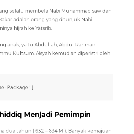
a yang selalu membela Nabi Muhammad saw dan
akar adalah orang yang ditunjuk Nabi
a hijrah ke Yatsrib.
g anak, yaitu Abdullah, Abdul Rahman,
mu Kultsum. Aisyah kemudian diperistri oleh
me-Package"]
hiddiq Menjadi Pemimpin
ma dua tahun ( 632 – 634 M ). Banyak kemajuan