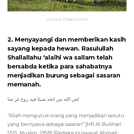
source: freepik.com
2. Menyayangi dan memberikan kasih
sayang kepada hewan. Rasulullah
Shallallahu ‘alaihi wa sallam telah
bersabda ketika para sahabatnya
menjadikan burung sebagai sasaran
memanah.
لعن الله من اتخذ شيئا فيه روح غر ضا
“Allah mengutuk orang yang menjadikan sesutu
yang bernyawa sebagai sasaran” [HR Al-Bukhari :
5515, Muslim : 1958] [Redaksi ini riwayat Ahmad :