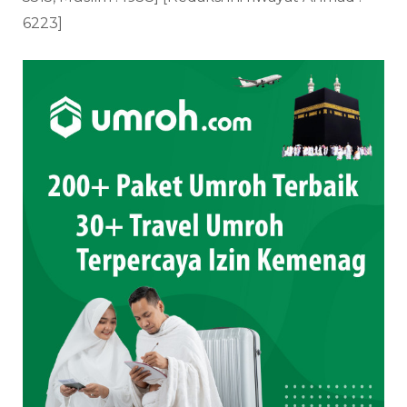
6223]