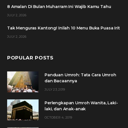
o
r
r
e
8 Amalan Di Bulan Muharram Ini Wajib Kamu Tahu
k
a
s
JULY 2, 2026
m
t
Tak Menguras Kantong! Inilah 10 Menu Buka Puasa Irit
JULY 2, 2026
POPULAR POSTS
Panduan Umroh: Tata Cara Umroh
dan Bacaannya
JULY 23, 2019
Perlengkapan Umroh Wanita, Laki-
laki, dan Anak-anak
OCTOBER 4, 2019