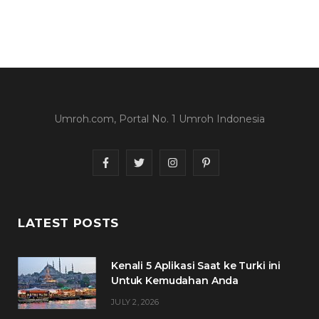
Umroh.com, Portal No. 1 Umroh Indonesia
F
T
I
P
a
w
n
i
c
i
s
n
LATEST POSTS
e
t
t
t
Kenali 5 Aplikasi Saat ke Turki ini
b
t
a
e
Untuk Kemudahan Anda
o
e
g
r
JULY 2, 2026