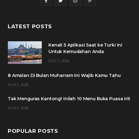
F
T
I
P
a
w
n
i
c
i
s
n
LATEST POSTS
e
t
t
t
Kenali 5 Aplikasi Saat ke Turki ini
b
t
a
e
Untuk Kemudahan Anda
o
e
g
r
JULY 2, 2026
o
r
r
e
8 Amalan Di Bulan Muharram Ini Wajib Kamu Tahu
k
a
s
JULY 2, 2026
m
t
Tak Menguras Kantong! Inilah 10 Menu Buka Puasa Irit
JULY 2, 2026
POPULAR POSTS