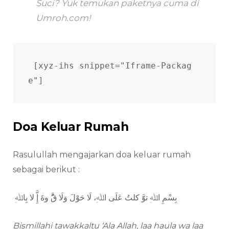
Suci? Yuk temukan paketnya cuma di
Umroh.com!
[xyz-ihs snippet="Iframe-Packag
e"]
Doa Keluar Rumah
Rasulullah mengajarkan doa keluar rumah
sebagai berikut :
بِسْمِ اﷲِ توََّ كلتُ عَلَى اﷲِ، لَا حَوْلَ وَلَا قَُّ وةَ إَِّ لا بِاﷲِ
Bismillahi tawakkaltu ‘Ala Allah, laa haula wa laa