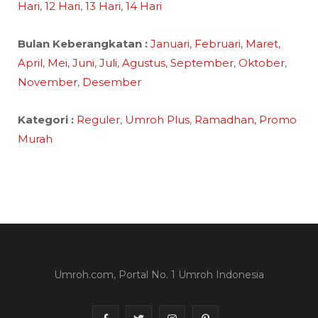
Hari
,
12 Hari
,
13 Hari
,
14 Hari
Bulan Keberangkatan :
Januari
,
Februari
,
Maret
,
April
,
Mei
,
Juni
,
Juli
,
Agustus
,
September
,
Oktober
,
November
,
Desember
Kategori :
Reguler
,
Umroh Plus
,
Ramadhan,
Promo
Murah
Umroh.com, Portal No. 1 Umroh Indonesia