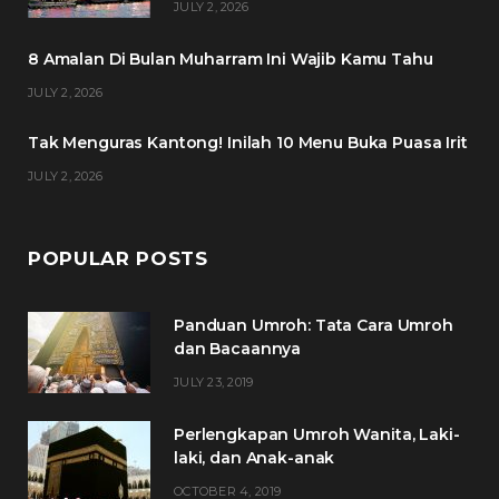
JULY 2, 2026
o
r
r
e
8 Amalan Di Bulan Muharram Ini Wajib Kamu Tahu
k
a
s
JULY 2, 2026
m
t
Tak Menguras Kantong! Inilah 10 Menu Buka Puasa Irit
JULY 2, 2026
POPULAR POSTS
Panduan Umroh: Tata Cara Umroh
dan Bacaannya
JULY 23, 2019
Perlengkapan Umroh Wanita, Laki-
laki, dan Anak-anak
OCTOBER 4, 2019