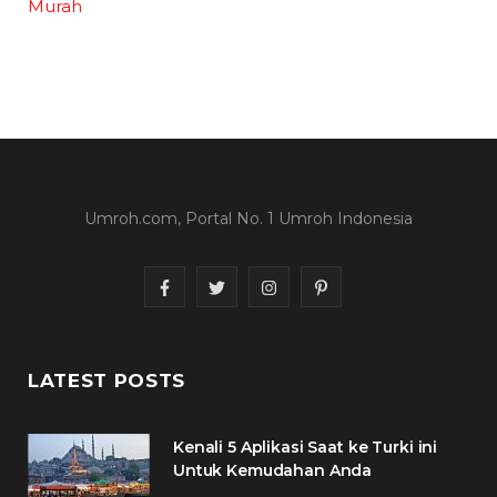
Murah
Umroh.com, Portal No. 1 Umroh Indonesia
F
T
I
P
a
w
n
i
c
i
s
n
LATEST POSTS
e
t
t
t
Kenali 5 Aplikasi Saat ke Turki ini
b
t
a
e
Untuk Kemudahan Anda
o
e
g
r