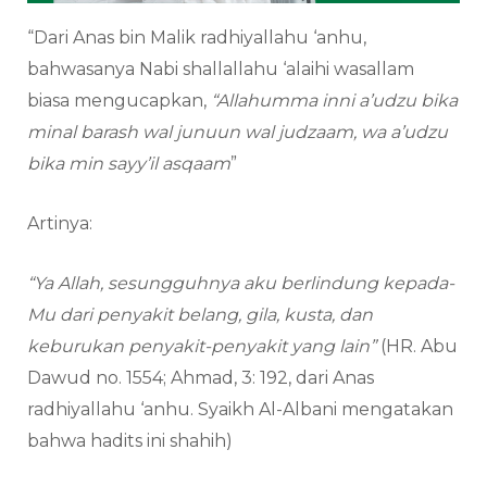
“Dari Anas bin Malik radhiyallahu ‘anhu,
bahwasanya Nabi shallallahu ‘alaihi wasallam
biasa mengucapkan,
“Allahumma inni a’udzu bika
minal barash wal junuun wal judzaam, wa a’udzu
bika min sayy’il asqaam
”
Artinya:
“Ya Allah, sesungguhnya aku berlindung kepada-
Mu dari penyakit belang, gila, kusta, dan
keburukan penyakit-penyakit yang lain”
(HR. Abu
Dawud no. 1554; Ahmad, 3: 192, dari Anas
radhiyallahu ‘anhu. Syaikh Al-Albani mengatakan
bahwa hadits ini shahih)