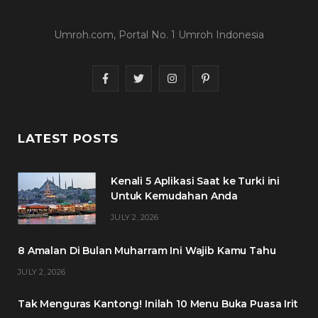
Umroh.com, Portal No. 1 Umroh Indonesia
F
T
I
P
a
w
n
i
c
i
s
n
LATEST POSTS
e
t
t
t
Kenali 5 Aplikasi Saat ke Turki ini
b
t
a
e
Untuk Kemudahan Anda
o
e
g
r
JULY 2, 2026
o
r
r
e
8 Amalan Di Bulan Muharram Ini Wajib Kamu Tahu
k
a
s
JULY 2, 2026
m
t
Tak Menguras Kantong! Inilah 10 Menu Buka Puasa Irit