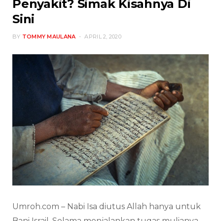
Penyakit? Simak Kisahnya Di
Sini
BY
TOMMY MAULANA
APRIL 2, 2020
Umroh.com – Nabi Isa diutus Allah hanya untuk
Bani Israil. Selama menjalankan tugas mulianya,