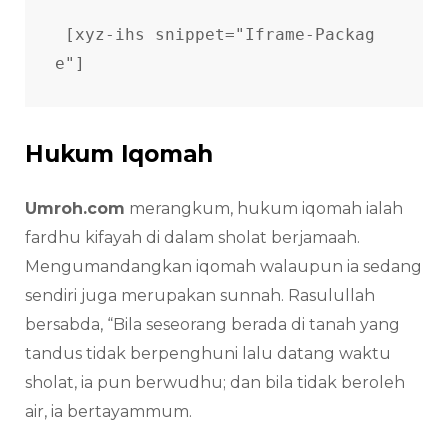
[xyz-ihs snippet="Iframe-Packag
e"]
Hukum Iqomah
Umroh.com
merangkum, hukum iqomah ialah
fardhu kifayah di dalam sholat berjamaah.
Mengumandangkan iqomah walaupun ia sedang
sendiri juga merupakan sunnah. Rasulullah
bersabda, “Bila seseorang berada di tanah yang
tandus tidak berpenghuni lalu datang waktu
sholat, ia pun berwudhu; dan bila tidak beroleh
air, ia bertayammum.