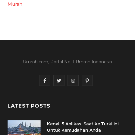
Murah
Umroh.com, Portal No. 1 Umroh Indonesia
F
T
I
P
a
w
n
i
c
i
s
n
LATEST POSTS
e
t
t
t
Kenali 5 Aplikasi Saat ke Turki ini
b
t
a
e
Untuk Kemudahan Anda