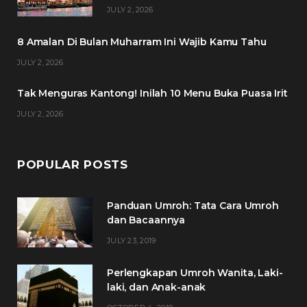
o
e
g
r
JULY 2, 2026
o
r
r
e
8 Amalan Di Bulan Muharram Ini Wajib Kamu Tahu
k
a
s
JULY 2, 2026
m
t
Tak Menguras Kantong! Inilah 10 Menu Buka Puasa Irit
JULY 2, 2026
POPULAR POSTS
Panduan Umroh: Tata Cara Umroh
dan Bacaannya
JULY 23, 2019
Perlengkapan Umroh Wanita, Laki-
laki, dan Anak-anak