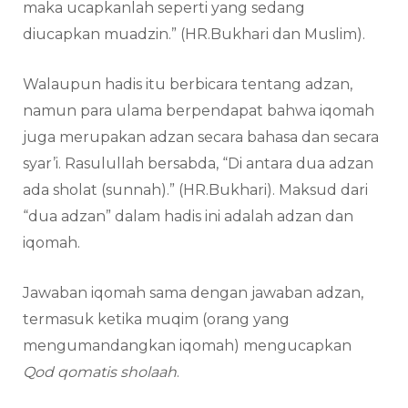
maka ucapkanlah seperti yang sedang
diucapkan muadzin.” (HR.Bukhari dan Muslim).
Walaupun hadis itu berbicara tentang adzan,
namun para ulama berpendapat bahwa iqomah
juga merupakan adzan secara bahasa dan secara
syar’i. Rasulullah bersabda, “Di antara dua adzan
ada sholat (sunnah).” (HR.Bukhari). Maksud dari
“dua adzan” dalam hadis ini adalah adzan dan
iqomah.
Jawaban iqomah sama dengan jawaban adzan,
termasuk ketika muqim (orang yang
mengumandangkan iqomah) mengucapkan
Qod qomatis sholaah
.