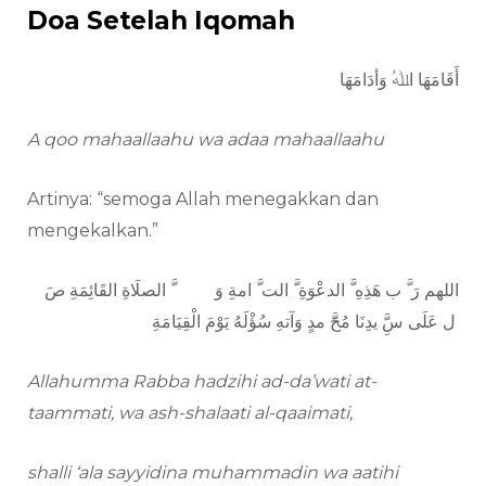
Doa Setelah Iqomah
أَقَامَهَا اﷲُ وَأدَامَهَا
A qoo mahaallaahu wa adaa mahaallaahu
Artinya: “semoga Allah menegakkan dan
mengekalkan.”
اللهم رَ َّ ب هَذِهِ َّ الدعْوَةِ َّ الت َّ امةِ وَ َّ الصلَاةِ القَائِمَةِ صَ
ِّ
ل عَلَى سَِّ یدِنَا مُحََّ مدٍ وَآتهِ سُؤْلَهُ یَوْمَ الْقِیَامَةِ
Allahumma Rabba hadzihi ad-da’wati at-
taammati, wa ash-shalaati al-qaaimati,
shalli ‘ala sayyidina muhammadin wa aatihi