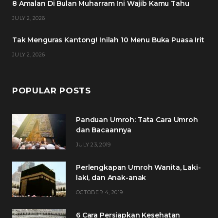
8 Amalan Di Bulan Muharram Ini Wajib Kamu Tahu
k
a
s
JULY 2, 2026
m
t
Tak Menguras Kantong! Inilah 10 Menu Buka Puasa Irit
JULY 2, 2026
POPULAR POSTS
Panduan Umroh: Tata Cara Umroh
dan Bacaannya
JULY 23, 2019
Perlengkapan Umroh Wanita, Laki-
laki, dan Anak-anak
OCTOBER 4, 2019
6 Cara Persiapkan Kesehatan