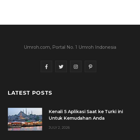
Umroh.com, Portal No. 1 Umroh Indonesia
F
T
I
P
a
w
n
i
c
i
s
n
LATEST POSTS
e
t
t
t
Kenali 5 Aplikasi Saat ke Turki ini
b
t
a
e
Untuk Kemudahan Anda
o
e
g
r
JULY 2, 2026
o
r
r
e