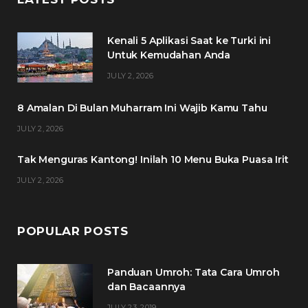
e
t
t
t
Kenali 5 Aplikasi Saat ke Turki ini
b
t
a
e
Untuk Kemudahan Anda
o
e
g
r
JULY 2, 2026
o
r
r
e
8 Amalan Di Bulan Muharram Ini Wajib Kamu Tahu
k
a
s
JULY 2, 2026
m
t
Tak Menguras Kantong! Inilah 10 Menu Buka Puasa Irit
JULY 2, 2026
POPULAR POSTS
Panduan Umroh: Tata Cara Umroh
dan Bacaannya
JULY 23, 2019