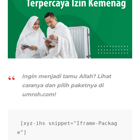
Ingin menjadi tamu Allah? Lihat
caranya dan pilih paketnya di
umroh.com!
[xyz-ihs snippet="Iframe-Packag
e"]