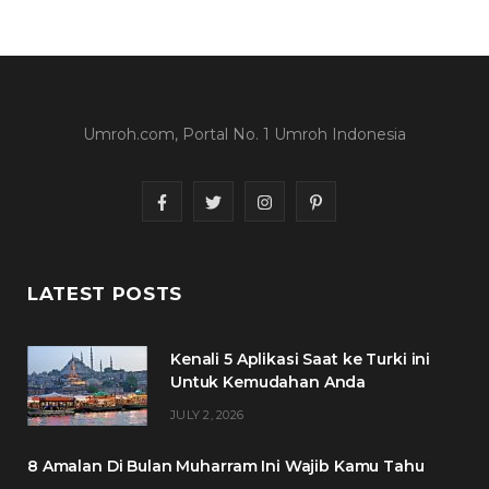
Umroh.com, Portal No. 1 Umroh Indonesia
F
T
I
P
a
w
n
i
c
i
s
n
LATEST POSTS
e
t
t
t
Kenali 5 Aplikasi Saat ke Turki ini
b
t
a
e
Untuk Kemudahan Anda
o
e
g
r
JULY 2, 2026
o
r
r
e
8 Amalan Di Bulan Muharram Ini Wajib Kamu Tahu
k
a
s