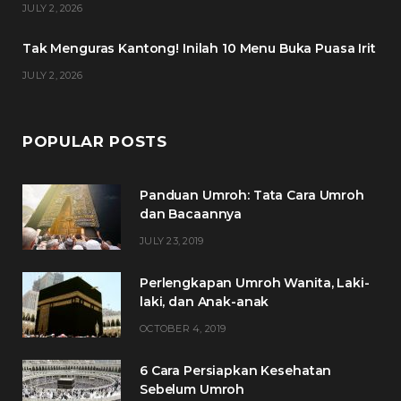
JULY 2, 2026
m
t
Tak Menguras Kantong! Inilah 10 Menu Buka Puasa Irit
JULY 2, 2026
POPULAR POSTS
Panduan Umroh: Tata Cara Umroh
dan Bacaannya
JULY 23, 2019
Perlengkapan Umroh Wanita, Laki-
laki, dan Anak-anak
OCTOBER 4, 2019
6 Cara Persiapkan Kesehatan
Sebelum Umroh