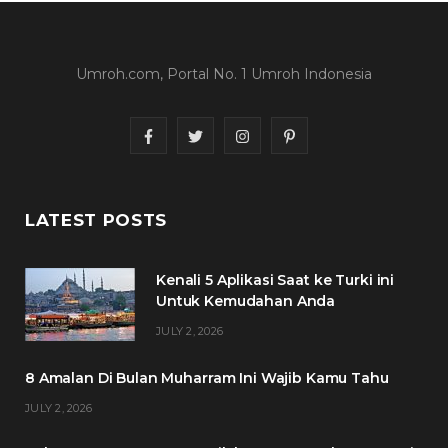
Umroh.com, Portal No. 1 Umroh Indonesia
F
T
I
P
a
w
n
i
c
i
s
n
LATEST POSTS
e
t
t
t
Kenali 5 Aplikasi Saat ke Turki ini
b
t
a
e
Untuk Kemudahan Anda
o
e
g
r
JULY 2, 2026
o
r
r
e
8 Amalan Di Bulan Muharram Ini Wajib Kamu Tahu
k
a
s
JULY 2, 2026
m
t