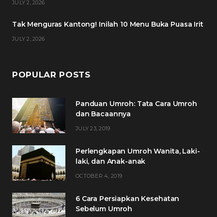
JULY 2, 2026
m
t
Tak Menguras Kantong! Inilah 10 Menu Buka Puasa Irit
JULY 2, 2026
POPULAR POSTS
Panduan Umroh: Tata Cara Umroh
dan Bacaannya
JULY 23, 2019
Perlengkapan Umroh Wanita, Laki-
laki, dan Anak-anak
OCTOBER 4, 2019
6 Cara Persiapkan Kesehatan
Sebelum Umroh