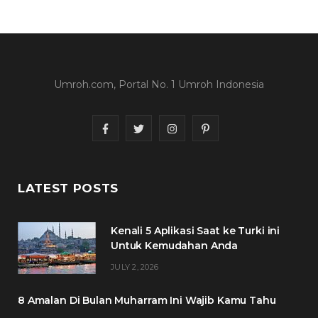
Umroh.com, Portal No. 1 Umroh Indonesia
F
T
I
P
a
w
n
i
c
i
s
n
LATEST POSTS
e
t
t
t
Kenali 5 Aplikasi Saat ke Turki ini
b
t
a
e
Untuk Kemudahan Anda
o
e
g
r
JULY 2, 2026
o
r
r
e
8 Amalan Di Bulan Muharram Ini Wajib Kamu Tahu
k
a
s