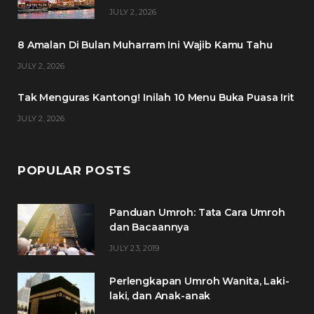
o
e
g
r
JULY 2, 2026
o
r
r
e
8 Amalan Di Bulan Muharram Ini Wajib Kamu Tahu
k
a
s
JULY 2, 2026
m
t
Tak Menguras Kantong! Inilah 10 Menu Buka Puasa Irit
JULY 2, 2026
POPULAR POSTS
Panduan Umroh: Tata Cara Umroh
dan Bacaannya
JULY 23, 2019
Perlengkapan Umroh Wanita, Laki-
laki, dan Anak-anak