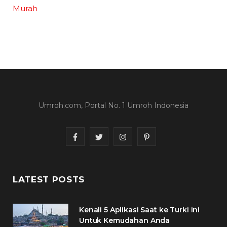
Murah
Umroh.com, Portal No. 1 Umroh Indonesia
F
T
I
P
a
w
n
i
c
i
s
n
LATEST POSTS
e
t
t
t
Kenali 5 Aplikasi Saat ke Turki ini
b
t
a
e
Untuk Kemudahan Anda