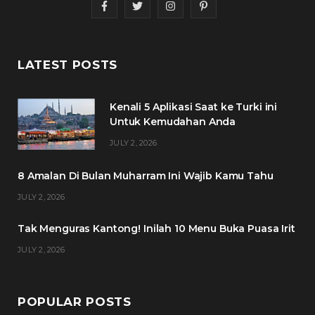
F
T
I
P
a
w
n
i
c
i
s
n
LATEST POSTS
e
t
t
t
Kenali 5 Aplikasi Saat ke Turki ini
b
t
a
e
Untuk Kemudahan Anda
o
e
g
r
JULY 2, 2026
o
r
r
e
8 Amalan Di Bulan Muharram Ini Wajib Kamu Tahu
k
a
s
JULY 2, 2026
m
t
Tak Menguras Kantong! Inilah 10 Menu Buka Puasa Irit
JULY 2, 2026
POPULAR POSTS