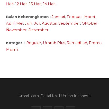
Hari
,
12 Hari
,
13 Hari
,
14 Hari
Bulan Keberangkatan :
Januari
,
Februari
,
Maret
,
April
,
Mei
,
Juni
,
Juli
,
Agustus
,
September
,
Oktober
,
November
,
Desember
Kategori :
Reguler
,
Umroh Plus
,
Ramadhan,
Promo
Murah
Umroh.com, Portal No. 1 Umroh Indonesia