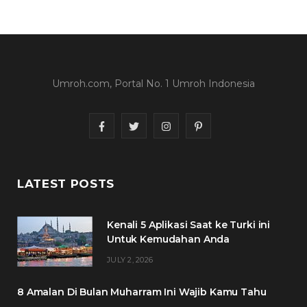
Umroh.com, Portal No. 1 Umroh Indonesia
F
T
I
P
a
w
n
i
c
i
s
n
LATEST POSTS
e
t
t
t
Kenali 5 Aplikasi Saat ke Turki ini
b
t
a
e
Untuk Kemudahan Anda
o
e
g
r
JULY 2, 2026
o
r
r
e
8 Amalan Di Bulan Muharram Ini Wajib Kamu Tahu
k
a
s