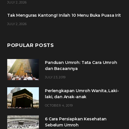
JULY 2, 2026
m
t
Tak Menguras Kantong! Inilah 10 Menu Buka Puasa Irit
JULY 2, 2026
POPULAR POSTS
Panduan Umroh: Tata Cara Umroh
dan Bacaannya
JULY 23, 2019
Perlengkapan Umroh Wanita, Laki-
laki, dan Anak-anak
OCTOBER 4, 2019
6 Cara Persiapkan Kesehatan
Sebelum Umroh