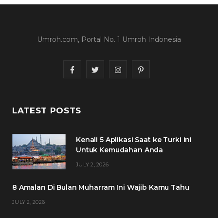
Umroh.com, Portal No. 1 Umroh Indonesia
F
T
I
P
a
w
n
i
c
i
s
n
LATEST POSTS
e
t
t
t
Kenali 5 Aplikasi Saat ke Turki ini
b
t
a
e
Untuk Kemudahan Anda
o
e
g
r
JULY 2, 2026
o
r
r
e
8 Amalan Di Bulan Muharram Ini Wajib Kamu Tahu
k
a
s
JULY 2, 2026
m
t