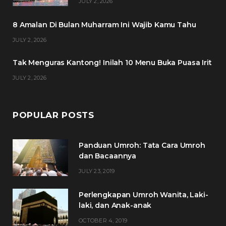
JULY 2, 2026
o
r
r
e
8 Amalan Di Bulan Muharram Ini Wajib Kamu Tahu
k
a
s
JULY 2, 2026
m
t
Tak Menguras Kantong! Inilah 10 Menu Buka Puasa Irit
JULY 2, 2026
POPULAR POSTS
Panduan Umroh: Tata Cara Umroh
dan Bacaannya
JULY 23, 2019
Perlengkapan Umroh Wanita, Laki-
laki, dan Anak-anak
OCTOBER 4, 2019