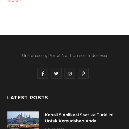
Murah
Umroh.com, Portal No. 1 Umroh Indonesia
F
T
I
P
a
w
n
i
c
i
s
n
LATEST POSTS
e
t
t
t
Kenali 5 Aplikasi Saat ke Turki ini
b
t
a
e
Untuk Kemudahan Anda
o
e
g
r