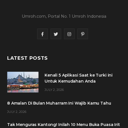
Umroh.com, Portal No. 1 Umroh Indonesia
F
T
I
P
a
w
n
i
c
i
s
n
LATEST POSTS
e
t
t
t
Kenali 5 Aplikasi Saat ke Turki ini
b
t
a
e
Untuk Kemudahan Anda
o
e
g
r
JULY 2, 2026
o
r
r
e
8 Amalan Di Bulan Muharram Ini Wajib Kamu Tahu
k
a
s
JULY 2, 2026
m
t
Tak Menguras Kantong! Inilah 10 Menu Buka Puasa Irit