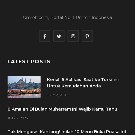
Umroh.com, Portal No. 1 Umroh Indonesia
F
T
I
P
a
w
n
i
c
i
s
n
LATEST POSTS
e
t
t
t
Kenali 5 Aplikasi Saat ke Turki ini
b
t
a
e
Untuk Kemudahan Anda
o
e
g
r
JULY 2, 2026
o
r
r
e
8 Amalan Di Bulan Muharram Ini Wajib Kamu Tahu
k
a
s
JULY 2, 2026
m
t
Tak Menguras Kantong! Inilah 10 Menu Buka Puasa Irit