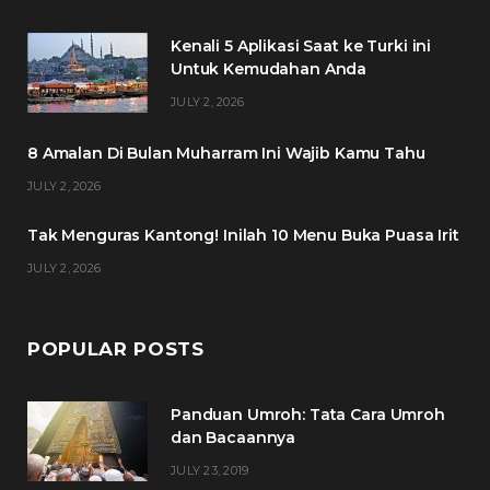
e
t
t
t
Kenali 5 Aplikasi Saat ke Turki ini
b
t
a
e
Untuk Kemudahan Anda
o
e
g
r
JULY 2, 2026
o
r
r
e
8 Amalan Di Bulan Muharram Ini Wajib Kamu Tahu
k
a
s
JULY 2, 2026
m
t
Tak Menguras Kantong! Inilah 10 Menu Buka Puasa Irit
JULY 2, 2026
POPULAR POSTS
Panduan Umroh: Tata Cara Umroh
dan Bacaannya
JULY 23, 2019