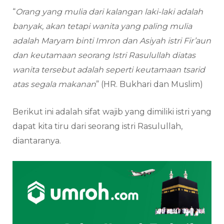
“
Orang yang mulia dari kalangan laki-laki adalah
banyak, akan tetapi wanita yang paling mulia
adalah Maryam binti Imron dan Asiyah istri Fir’aun
dan keutamaan seorang Istri Rasulullah diatas
wanita tersebut adalah seperti keutamaan tsarid
atas segala makanan
” (HR. Bukhari dan Muslim)
Berikut ini adalah sifat wajib yang dimiliki istri yang
dapat kita tiru dari seorang istri Rasulullah,
diantaranya.