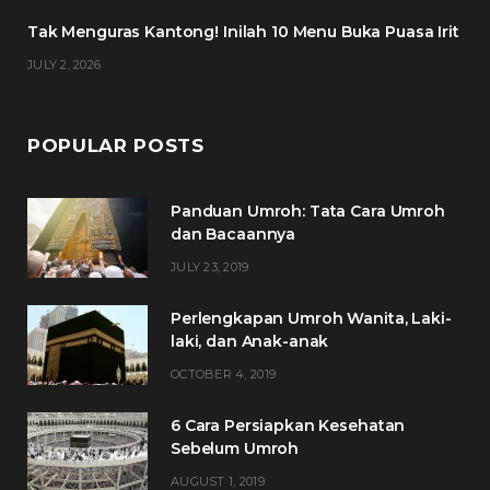
m
t
Tak Menguras Kantong! Inilah 10 Menu Buka Puasa Irit
JULY 2, 2026
POPULAR POSTS
Panduan Umroh: Tata Cara Umroh
dan Bacaannya
JULY 23, 2019
Perlengkapan Umroh Wanita, Laki-
laki, dan Anak-anak
OCTOBER 4, 2019
6 Cara Persiapkan Kesehatan
Sebelum Umroh
AUGUST 1, 2019