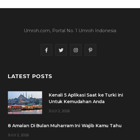
Umroh.com, Portal No. 1 Umroh Indonesia
F
T
I
P
a
w
n
i
c
i
s
n
LATEST POSTS
e
t
t
t
Kenali 5 Aplikasi Saat ke Turki ini
b
t
a
e
Untuk Kemudahan Anda
o
e
g
r
JULY 2, 2026
o
r
r
e
8 Amalan Di Bulan Muharram Ini Wajib Kamu Tahu
k
a
s
JULY 2, 2026