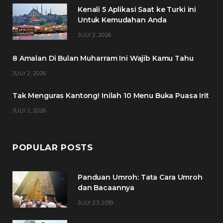
Kenali 5 Aplikasi Saat ke Turki ini
b
t
a
e
Untuk Kemudahan Anda
o
e
g
r
JULY 2, 2026
o
r
r
e
8 Amalan Di Bulan Muharram Ini Wajib Kamu Tahu
k
a
s
JULY 2, 2026
m
t
Tak Menguras Kantong! Inilah 10 Menu Buka Puasa Irit
JULY 2, 2026
POPULAR POSTS
Panduan Umroh: Tata Cara Umroh
dan Bacaannya
JULY 23, 2019