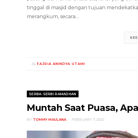
tinggal di masjid dengan tujuan mendekatka
merangkum, secara…
KEE
By
FAJRIA ANINDYA UTAMI
SERBA-SERBI RAMADHAN
Muntah Saat Puasa, Ap
BY
TOMMY MAULANA
FEBRUARY 7, 2020