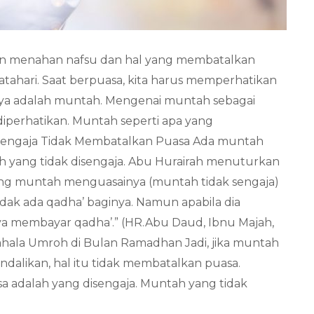
an menahan nafsu dan hal yang membatalkan
tahari. Saat berpuasa, kita harus memperhatikan
nya adalah muntah. Mengenai muntah sebagai
diperhatikan. Muntah seperti apa yang
sengaja Tidak Membatalkan Puasa Ada muntah
h yang tidak disengaja. Abu Hurairah menuturkan
ang muntah menguasainya (muntah tidak sengaja)
dak ada qadha’ baginya. Namun apabila dia
ya membayar qadha’.” (HR.Abu Daud, Ibnu Majah,
0 Pahala Umroh di Bulan Ramadhan Jadi, jika muntah
kendalikan, hal itu tidak membatalkan puasa.
 adalah yang disengaja. Muntah yang tidak