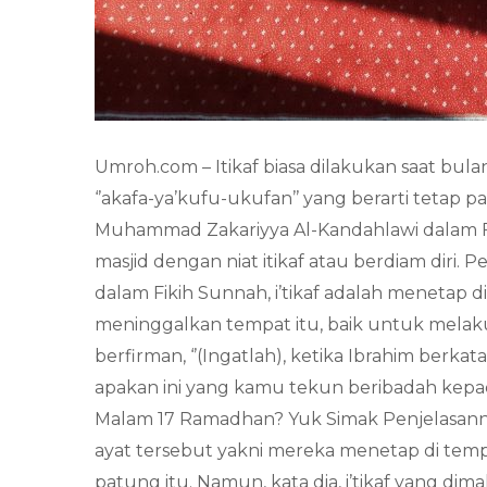
Umroh.com – Itikaf biasa dilakukan saat bulan
‘’akafa-ya’kufu-ukufan’’ yang berarti teta
Muhammad Zakariyya Al-Kandahlawi dalam Fa
masjid dengan niat itikaf atau berdiam diri.
dalam Fikih Sunnah, i’tikaf adalah menetap d
meninggalkan tempat itu, baik untuk mela
berfirman, ‘’(Ingatlah), ketika Ibrahim ber
apakan ini yang kamu tekun beribadah kepadan
Malam 17 Ramadhan? Yuk Simak Penjelasannya
ayat tersebut yakni mereka menetap di tem
patung itu. Namun, kata dia, i’tikaf yang di