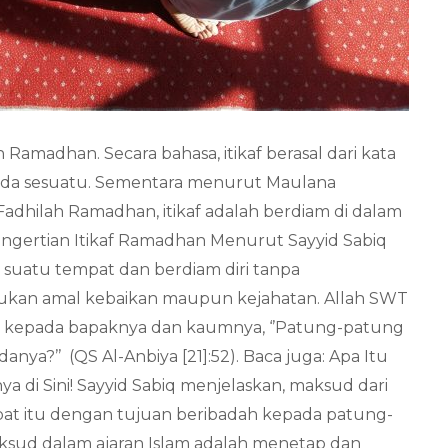
 Ramadhan. Secara bahasa, itikaf berasal dari kata
p pada sesuatu. Sementara menurut Maulana
dhilah Ramadhan, itikaf adalah berdiam di dalam
 Pengertian Itikaf Ramadhan Menurut Sayyid Sabiq
i suatu tempat dan berdiam diri tanpa
kukan amal kebaikan maupun kejahatan. Allah SWT
kata kepada bapaknya dan kaumnya, ‘’Patung-patung
ya?’’ (QS Al-Anbiya [21]:52). Baca juga: Apa Itu
 di Sini! Sayyid Sabiq menjelaskan, maksud dari
pat itu dengan tujuan beribadah kepada patung-
maksud dalam ajaran Islam adalah menetap dan