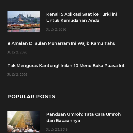
e
t
t
t
Kenali 5 Aplikasi Saat ke Turki ini
b
t
a
e
Untuk Kemudahan Anda
o
e
g
r
JULY 2, 2026
o
r
r
e
8 Amalan Di Bulan Muharram Ini Wajib Kamu Tahu
k
a
s
JULY 2, 2026
m
t
Tak Menguras Kantong! Inilah 10 Menu Buka Puasa Irit
JULY 2, 2026
POPULAR POSTS
Panduan Umroh: Tata Cara Umroh
dan Bacaannya
JULY 23, 2019