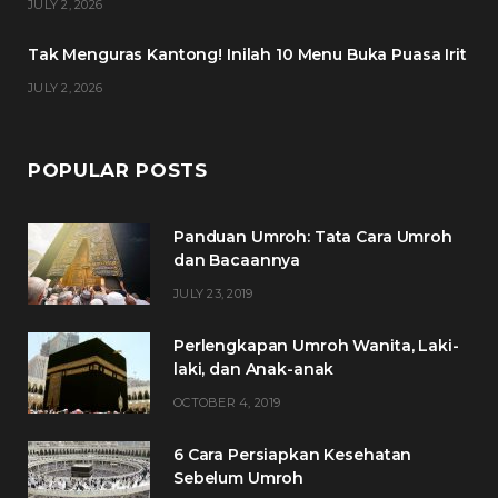
JULY 2, 2026
m
t
Tak Menguras Kantong! Inilah 10 Menu Buka Puasa Irit
JULY 2, 2026
POPULAR POSTS
Panduan Umroh: Tata Cara Umroh
dan Bacaannya
JULY 23, 2019
Perlengkapan Umroh Wanita, Laki-
laki, dan Anak-anak
OCTOBER 4, 2019
6 Cara Persiapkan Kesehatan
Sebelum Umroh