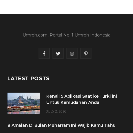
Umroh.com, Portal No. 1 Umroh Indonesia
F
T
I
P
a
w
n
i
c
i
s
n
LATEST POSTS
e
t
t
t
Kenali 5 Aplikasi Saat ke Turki ini
b
t
a
e
Untuk Kemudahan Anda
o
e
g
r
JULY 2, 2026
o
r
r
e
8 Amalan Di Bulan Muharram Ini Wajib Kamu Tahu
k
a
s