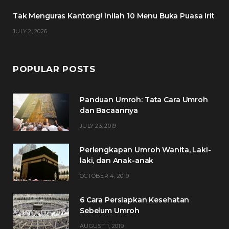
m
t
Tak Menguras Kantong! Inilah 10 Menu Buka Puasa Irit
JULY 2, 2026
POPULAR POSTS
Panduan Umroh: Tata Cara Umroh
dan Bacaannya
JULY 23, 2019
Perlengkapan Umroh Wanita, Laki-
laki, dan Anak-anak
OCTOBER 4, 2019
6 Cara Persiapkan Kesehatan
Sebelum Umroh
AUGUST 1, 2019