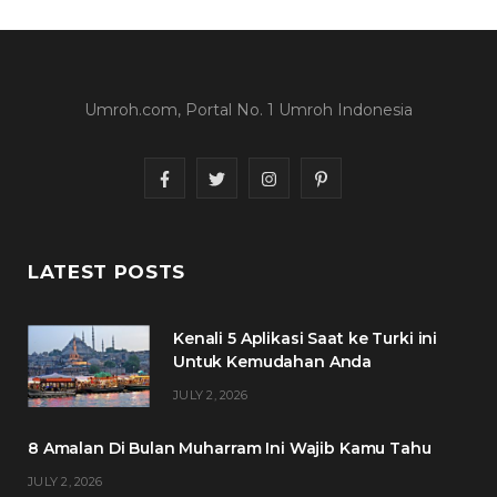
Umroh.com, Portal No. 1 Umroh Indonesia
F
T
I
P
a
w
n
i
c
i
s
n
LATEST POSTS
e
t
t
t
Kenali 5 Aplikasi Saat ke Turki ini
b
t
a
e
Untuk Kemudahan Anda
o
e
g
r
JULY 2, 2026
o
r
r
e
8 Amalan Di Bulan Muharram Ini Wajib Kamu Tahu
k
a
s
JULY 2, 2026