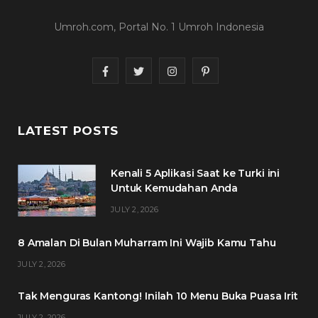
Umroh.com, Portal No. 1 Umroh Indonesia
F
T
I
P
a
w
n
i
c
i
s
n
LATEST POSTS
e
t
t
t
Kenali 5 Aplikasi Saat ke Turki ini
b
t
a
e
Untuk Kemudahan Anda
o
e
g
r
JULY 2, 2026
o
r
r
e
8 Amalan Di Bulan Muharram Ini Wajib Kamu Tahu
k
a
s
JULY 2, 2026
m
t
Tak Menguras Kantong! Inilah 10 Menu Buka Puasa Irit
JULY 2, 2026