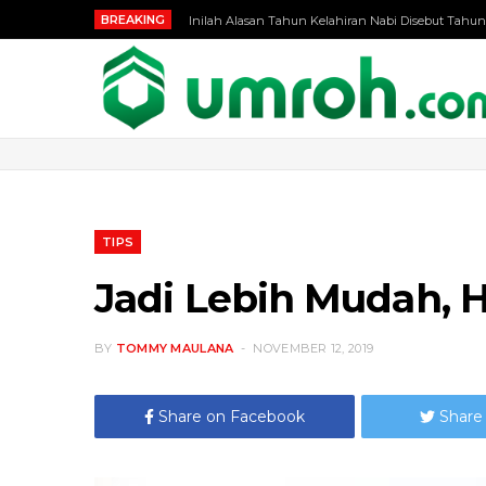
BREAKING
Inilah Alasan Tahun Kelahiran Nabi Disebut Tahun
TIPS
Jadi Lebih Mudah, 
BY
TOMMY MAULANA
NOVEMBER 12, 2019
Share on Facebook
Share 