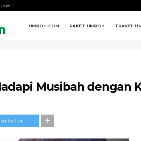
 Gajah
UMROH.COM
PAKET UMROH
TRAVEL U
Hadapi Musibah dengan K
on Twitter