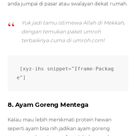
anda jumpai di pasar atau swalayan dekat rumah.
Yuk jadi tamu istimewa Allah di Mekkah,
dengan temukan paket umroh
terbaiknya cuma di umroh.com!
[xyz-ihs snippet="Iframe-Packag
e"] 
8. Ayam Goreng Mentega
Kalau mau lebih menikmati protein hewan
seperti ayam bisa nih jadikan ayam goreng