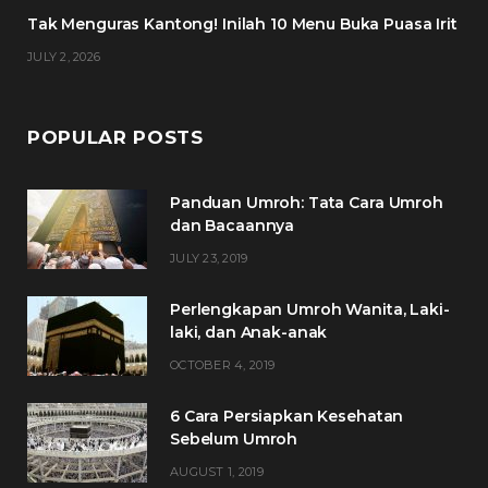
m
t
Tak Menguras Kantong! Inilah 10 Menu Buka Puasa Irit
JULY 2, 2026
POPULAR POSTS
Panduan Umroh: Tata Cara Umroh
dan Bacaannya
JULY 23, 2019
Perlengkapan Umroh Wanita, Laki-
laki, dan Anak-anak
OCTOBER 4, 2019
6 Cara Persiapkan Kesehatan
Sebelum Umroh
AUGUST 1, 2019