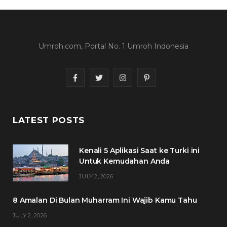
Umroh.com, Portal No. 1 Umroh Indonesia
F
T
I
P
a
w
n
i
c
i
s
n
LATEST POSTS
e
t
t
t
Kenali 5 Aplikasi Saat ke Turki ini
b
t
a
e
Untuk Kemudahan Anda
o
e
g
r
JULY 2, 2026
o
r
r
e
8 Amalan Di Bulan Muharram Ini Wajib Kamu Tahu
k
a
s
JULY 2, 2026