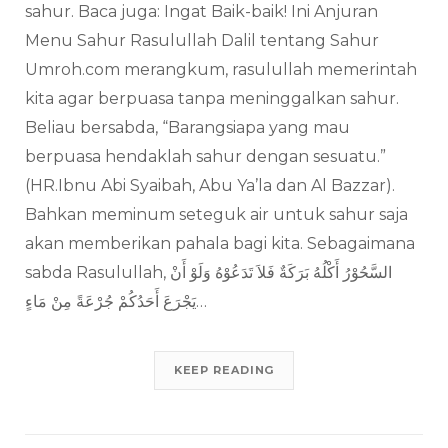
sahur. Baca juga: Ingat Baik-baik! Ini Anjuran
Menu Sahur Rasulullah Dalil tentang Sahur
Umroh.com merangkum, rasulullah memerintah
kita agar berpuasa tanpa meninggalkan sahur.
Beliau bersabda, “Barangsiapa yang mau
berpuasa hendaklah sahur dengan sesuatu.”
(HR.Ibnu Abi Syaibah, Abu Ya’la dan Al Bazzar).
Bahkan meminum seteguk air untuk sahur saja
akan memberikan pahala bagi kita. Sebagaimana
sabda Rasulullah, ﺍﻟﺴَّﺤُﻮْﺭُ ﺃَﻛْﻠُﻪُ ﺑَﺮَﻛَﺔٌ ﻓَﻼَ ﺗَﺪَﻋُﻮْﻩُ ﻭَﻟَﻮْ ﺃَﻥْ
ﻳَﺠْﺮَﻉَ ﺃَﺣَﺪُﻛُﻢْ ﺟُﺮْﻋَﺔً ﻣِﻦْ ﻣَﺎﺀٍ…
KEEP READING