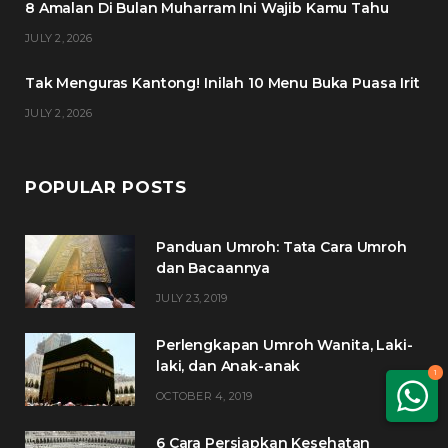
8 Amalan Di Bulan Muharram Ini Wajib Kamu Tahu
k
a
s
JULY 2, 2026
m
t
Tak Menguras Kantong! Inilah 10 Menu Buka Puasa Irit
JULY 2, 2026
POPULAR POSTS
Panduan Umroh: Tata Cara Umroh
dan Bacaannya
JULY 23, 2019
Perlengkapan Umroh Wanita, Laki-
laki, dan Anak-anak
1
OCTOBER 4, 2019
6 Cara Persiapkan Kesehatan