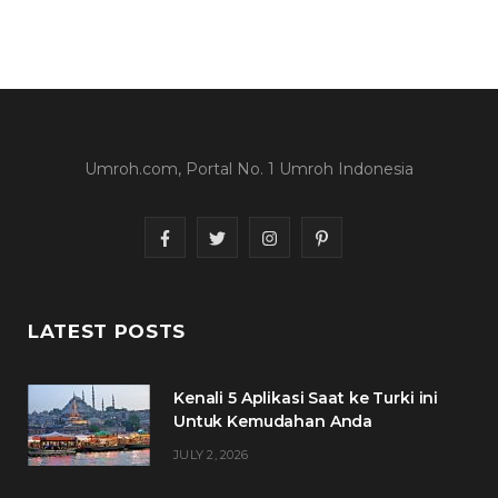
Umroh.com, Portal No. 1 Umroh Indonesia
F
T
I
P
a
w
n
i
c
i
s
n
LATEST POSTS
e
t
t
t
Kenali 5 Aplikasi Saat ke Turki ini
b
t
a
e
Untuk Kemudahan Anda
o
e
g
r
JULY 2, 2026
o
r
r
e