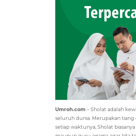
Umroh.com
– Sholat adalah kew
seluruh dunia. Merupakan tiang 
setiap waktunya, Sholat biasanya 
maupun guru agama agar kita ter