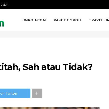
 Gajah
UMROH.COM
PAKET UMROH
TRAVEL U
titah, Sah atau Tidak?
on Twitter