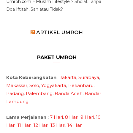
Umroh.com
>
Muslim Lifestyle
>
Sholat Tanpa
Doa Iftitah, Sah atau Tidak?
ARTIKEL UMROH
PAKET UMROH
Kota Keberangkatan
:
Jakarta
,
Surabaya
,
Makassar
,
Solo
,
Yogyakarta
,
Pekanbaru
,
Padang
,
Palembang
,
Banda Aceh
,
Bandar
Lampung
Lama Perjalanan :
7 Hari
,
8 Hari
,
9 Hari
,
10
Hari
,
11 Hari
,
12 Hari
,
13 Hari
,
14 Hari