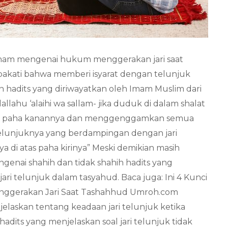
aham mengenai hukum menggerakan jari saat
akati bahwa memberi isyarat dengan telunjuk
 hadits yang diriwayatkan oleh Imam Muslim dari
llahu ‘alaihi wa sallam- jika duduk di dalam shalat
tas paha kanannya dan menggenggamkan semua
 telunjuknya yang berdampingan dengan jari
a di atas paha kirinya” Meski demikian masih
nai shahih dan tidak shahih hadits yang
 telunjuk dalam tasyahud. Baca juga: Ini 4 Kunci
nggerakan Jari Saat Tashahhud Umroh.com
laskan tentang keadaan jari telunjuk ketika
-hadits yang menjelaskan soal jari telunjuk tidak