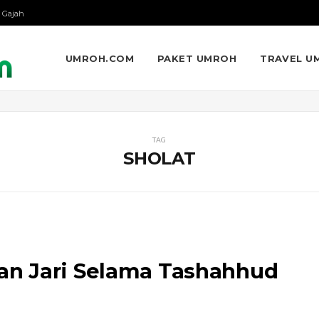
 Gajah
UMROH.COM
PAKET UMROH
TRAVEL U
TAG
SHOLAT
n Jari Selama Tashahhud