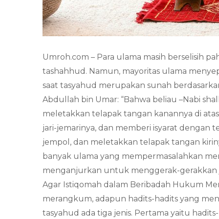
Umroh.com – Para ulama masih berselisih p
tashahhud. Namun, mayoritas ulama menyep
saat tasyahud merupakan sunah berdasarkan
Abdullah bin Umar: “Bahwa beliau –Nabi shalla
meletakkan telapak tangan kanannya di a
jari-jemarinya, dan memberi isyarat dengan
jempol, dan meletakkan telapak tangan kiriny
banyak ulama yang mempermasalahkan menge
menganjurkan untuk menggerak-gerakkan jari
Agar Istiqomah dalam Beribadah Hukum Me
merangkum, adapun hadits-hadits yang menje
tasyahud ada tiga jenis. Pertama yaitu hadits