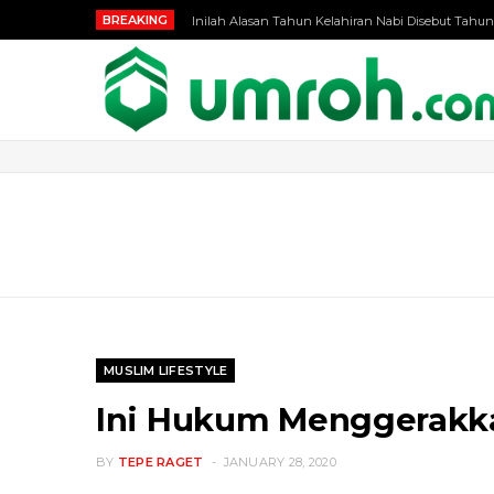
BREAKING
Inilah Alasan Tahun Kelahiran Nabi Disebut Tahun
MUSLIM LIFESTYLE
Ini Hukum Menggerakka
BY
TEPE RAGET
JANUARY 28, 2020