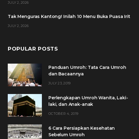
JULY 2, 2026
m
t
Tak Menguras Kantong! Inilah 10 Menu Buka Puasa Irit
JULY 2, 2026
POPULAR POSTS
Panduan Umroh: Tata Cara Umroh
dan Bacaannya
JULY 23, 2019
Perlengkapan Umroh Wanita, Laki-
laki, dan Anak-anak
OCTOBER 4, 2019
6 Cara Persiapkan Kesehatan
Sebelum Umroh