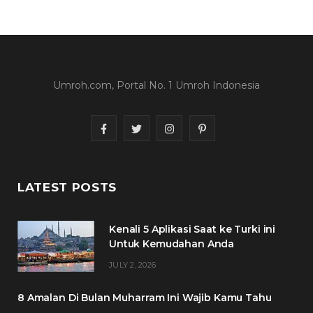
Umroh.com, Portal No. 1 Umroh Indonesia
F
T
I
P
a
w
n
i
c
i
s
n
LATEST POSTS
e
t
t
t
Kenali 5 Aplikasi Saat ke Turki ini
b
t
a
e
Untuk Kemudahan Anda
o
e
g
r
JULY 2, 2026
o
r
r
e
8 Amalan Di Bulan Muharram Ini Wajib Kamu Tahu
k
a
s