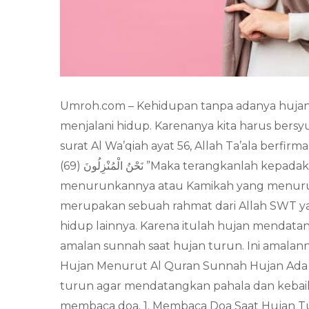
Umroh.com – Kehidupan tanpa adanya hujan 
menjalani hidup. Karenanya kita harus bers
surat Al Wa’qiah ayat 56, Allah Ta’ala berfirman, َيْتُمُ الْمَاءَ الَّذِي تَشْرَبُونَ (68) أَأَنْتُمْ أَنْزَلْتُمُوهُ مِنَ الْمُزْنِ أَمْ
نَحْنُ الْمُنْزِلُونَ (69) ”Maka terangkanlah kepadaku tentang air yang kamu minum. Kamukah yang
menurunkannya atau Kamikah yang menurunka
merupakan sebuah rahmat dari Allah SWT y
hidup lainnya. Karena itulah hujan mendat
amalan sunnah saat hujan turun. Ini amalann
Hujan Menurut Al Quran Sunnah Hujan Ada be
turun agar mendatangkan pahala dan kebaik
membaca doa. 1. Membaca Doa Saat Hujan T