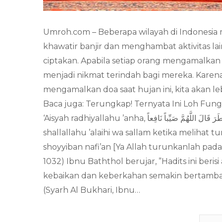
Umroh.com – Beberapa wilayah di Indonesia 
khawatir banjir dan menghambat aktivitas la
ciptakan. Apabila setiap orang mengamalkan
menjadi nikmat terindah bagi mereka. Karena
mengamalkan doa saat hujan ini, kita akan l
Baca juga: Terungkap! Ternyata Ini Loh Fun
‘Aisyah radhiyallahu ’anha, إِنَّ النَّبِىَّ -صلى الله عليه وسلم- كَانَ إِذَا رَأَى الْمَطَرَ قَالَ اللَّهُمَّ صَيِّباً نَافِعاً “Nabi
shallallahu ’alaihi wa sallam ketika meliha
shoyyiban nafi’an [Ya Allah turunkanlah pad
1032) Ibnu Baththol berujar, ”Hadits ini beri
kebaikan dan keberkahan semakin bertambah
(Syarh Al Bukhari, Ibnu…