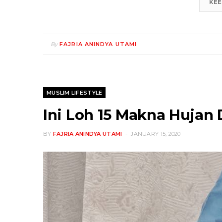
KEE
By
FAJRIA ANINDYA UTAMI
MUSLIM LIFESTYLE
Ini Loh 15 Makna Hujan 
BY
FAJRIA ANINDYA UTAMI
JANUARY 15, 2020