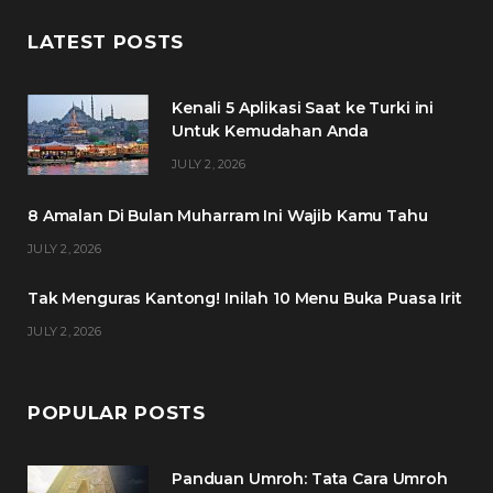
c
i
s
n
LATEST POSTS
e
t
t
t
Kenali 5 Aplikasi Saat ke Turki ini
b
t
a
e
Untuk Kemudahan Anda
o
e
g
r
JULY 2, 2026
o
r
r
e
8 Amalan Di Bulan Muharram Ini Wajib Kamu Tahu
k
a
s
JULY 2, 2026
m
t
Tak Menguras Kantong! Inilah 10 Menu Buka Puasa Irit
JULY 2, 2026
POPULAR POSTS
Panduan Umroh: Tata Cara Umroh