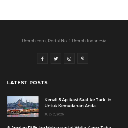
Umroh.com, Portal No. 1 Umroh Indonesia
F
T
I
P
a
w
n
i
c
i
s
n
LATEST POSTS
e
t
t
t
Kenali 5 Aplikasi Saat ke Turki ini
b
t
a
e
Untuk Kemudahan Anda
o
e
g
r
JULY 2, 2026
o
r
r
e
8 Amalan Di Bulan Muharram Ini Wajib Kamu Tahu