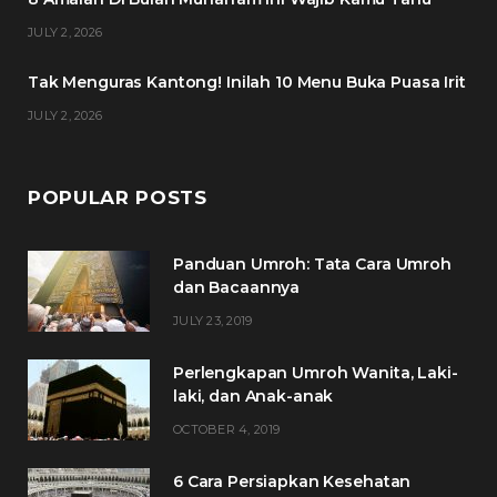
k
a
s
JULY 2, 2026
m
t
Tak Menguras Kantong! Inilah 10 Menu Buka Puasa Irit
JULY 2, 2026
POPULAR POSTS
Panduan Umroh: Tata Cara Umroh
dan Bacaannya
JULY 23, 2019
Perlengkapan Umroh Wanita, Laki-
laki, dan Anak-anak
OCTOBER 4, 2019
6 Cara Persiapkan Kesehatan