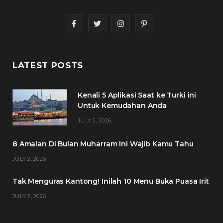
F
T
I
P
a
w
n
i
c
i
s
n
LATEST POSTS
e
t
t
t
Kenali 5 Aplikasi Saat ke Turki ini
b
t
a
e
Untuk Kemudahan Anda
o
e
g
r
JULY 2, 2026
o
r
r
e
8 Amalan Di Bulan Muharram Ini Wajib Kamu Tahu
k
a
s
JULY 2, 2026
m
t
Tak Menguras Kantong! Inilah 10 Menu Buka Puasa Irit
JULY 2, 2026