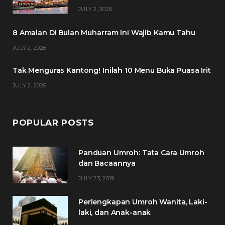
o
e
g
r
JULY 2, 2026
o
r
r
e
8 Amalan Di Bulan Muharram Ini Wajib Kamu Tahu
k
a
s
JULY 2, 2026
m
t
Tak Menguras Kantong! Inilah 10 Menu Buka Puasa Irit
JULY 2, 2026
POPULAR POSTS
Panduan Umroh: Tata Cara Umroh
dan Bacaannya
JULY 23, 2019
Perlengkapan Umroh Wanita, Laki-
laki, dan Anak-anak