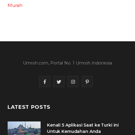
Murah
Umroh.com, Portal No. 1 Umroh Indonesia
F
T
I
P
a
w
n
i
c
i
s
n
LATEST POSTS
e
t
t
t
Kenali 5 Aplikasi Saat ke Turki ini
b
t
a
e
Untuk Kemudahan Anda