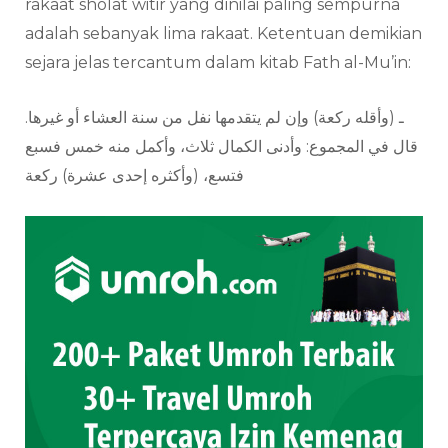
rakaat sholat witir yang dinilai paling sempurna
adalah sebanyak lima rakaat. Ketentuan demikian
sejara jelas tercantum dalam kitab Fath al-Mu’in:
ـ (وأقله ركعة) وإن لم يتقدمها نفل من سنة العشاء أو غيرها.
قال في المجموع: وأدنى الكمال ثلاث، وأكمل منه خمس فسبع
فتسع، (وأكثره إحدى عشرة) ركعة