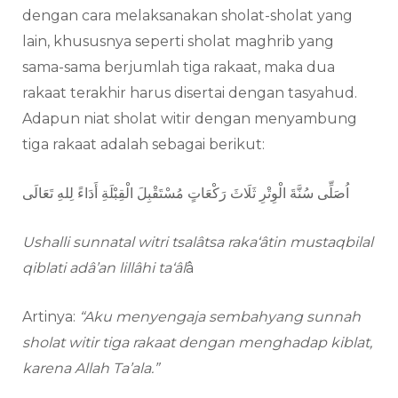
dengan cara melaksanakan sholat-sholat yang
lain, khususnya seperti sholat maghrib yang
sama-sama berjumlah tiga rakaat, maka dua
rakaat terakhir harus disertai dengan tasyahud.
Adapun niat sholat witir dengan menyambung
tiga rakaat adalah sebagai berikut:
اُصَلِّى سُنَّةَ الْوِتْرِ ثَلَاثَ رَكْعَاتٍ مُسْتَقْبِلَ الْقِبْلَةِ أَدَاءً لِلهِ تَعَالَى
Ushalli sunnatal witri tsalâtsa raka‘âtin mustaqbilal
qiblati adâ’an lillâhi ta‘âl
â
Artinya:
“Aku menyengaja sembahyang sunnah
sholat witir tiga rakaat dengan menghadap kiblat,
karena Allah Ta’ala.”