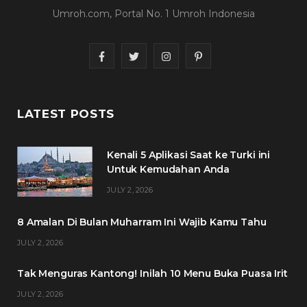
Umroh.com, Portal No. 1 Umroh Indonesia
F
T
I
P
a
w
n
i
c
i
s
n
LATEST POSTS
e
t
t
t
Kenali 5 Aplikasi Saat ke Turki ini
b
t
a
e
Untuk Kemudahan Anda
o
e
g
r
JULY 2, 2026
o
r
r
e
8 Amalan Di Bulan Muharram Ini Wajib Kamu Tahu
k
a
s
JULY 2, 2026
m
t
Tak Menguras Kantong! Inilah 10 Menu Buka Puasa Irit
JULY 2, 2026