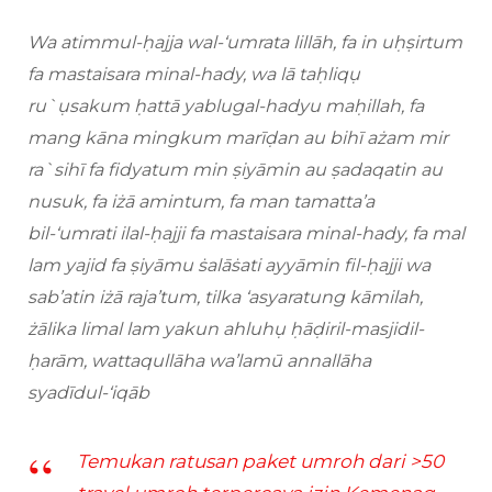
Wa atimmul-ḥajja wal-‘umrata lillāh, fa in uḥṣirtum
fa mastaisara minal-hady, wa lā taḥliqụ
ru`ụsakum ḥattā yablugal-hadyu maḥillah, fa
mang kāna mingkum marīḍan au bihī ażam mir
ra`sihī fa fidyatum min ṣiyāmin au ṣadaqatin au
nusuk, fa iżā amintum, fa man tamatta’a
bil-‘umrati ilal-ḥajji fa mastaisara minal-hady, fa mal
lam yajid fa ṣiyāmu ṡalāṡati ayyāmin fil-ḥajji wa
sab’atin iżā raja’tum, tilka ‘asyaratung kāmilah,
żālika limal lam yakun ahluhụ ḥāḍiril-masjidil-
ḥarām, wattaqullāha wa’lamū annallāha
syadīdul-‘iqāb
Temukan ratusan paket umroh dari >50