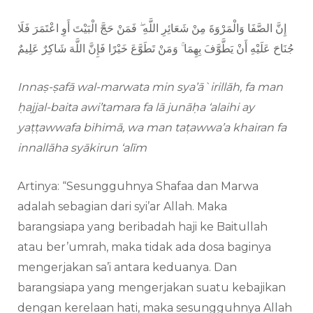
إِنَّ الصَّفَا وَالْمَرْوَةَ مِنْ شَعَائِرِ اللَّهِ ۖ فَمَنْ حَجَّ الْبَيْتَ أَوِ اعْتَمَرَ فَلَا
جُنَاحَ عَلَيْهِ أَنْ يَطَّوَّفَ بِهِمَا ۚ وَمَنْ تَطَوَّعَ خَيْرًا فَإِنَّ اللَّهَ شَاكِرٌ عَلِيمٌ
Innaṣ-ṣafā wal-marwata min sya’ā`irillāh, fa man
ḥajjal-baita awi’tamara fa lā junāḥa ‘alaihi ay
yaṭṭawwafa bihimā, wa man taṭawwa’a khairan fa
innallāha syākirun ‘alīm
Artinya: “Sesungguhnya Shafaa dan Marwa
adalah sebagian dari syi’ar Allah. Maka
barangsiapa yang beribadah haji ke Baitullah
atau ber’umrah, maka tidak ada dosa baginya
mengerjakan sa’i antara keduanya. Dan
barangsiapa yang mengerjakan suatu kebajikan
dengan kerelaan hati, maka sesungguhnya Allah