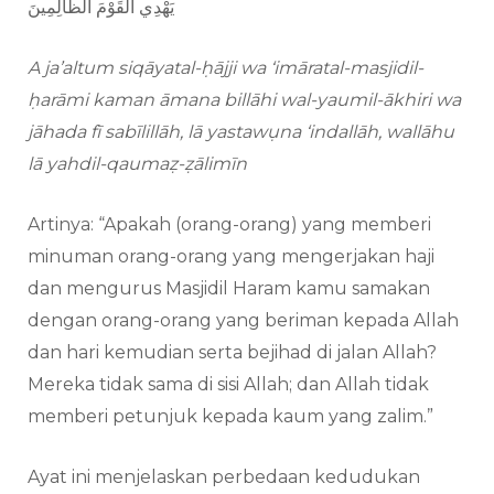
يَهْدِي الْقَوْمَ الظَّالِمِينَ
A ja’altum siqāyatal-ḥājji wa ‘imāratal-masjidil-
ḥarāmi kaman āmana billāhi wal-yaumil-ākhiri wa
jāhada fī sabīlillāh, lā yastawụna ‘indallāh, wallāhu
lā yahdil-qaumaẓ-ẓālimīn
Artinya: “Apakah (orang-orang) yang memberi
minuman orang-orang yang mengerjakan haji
dan mengurus Masjidil Haram kamu samakan
dengan orang-orang yang beriman kepada Allah
dan hari kemudian serta bejihad di jalan Allah?
Mereka tidak sama di sisi Allah; dan Allah tidak
memberi petunjuk kepada kaum yang zalim.”
Ayat ini menjelaskan perbedaan kedudukan