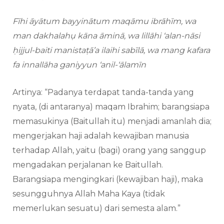
Fīhi āyātum bayyinātum maqāmu ibrāhīm, wa
man dakhalahụ kāna āminā, wa lillāhi ‘alan-nāsi
ḥijjul-baiti manistaṭā’a ilaihi sabīlā, wa mang kafara
fa innallāha ganiyyun ‘anil-‘ālamīn
Artinya: “Padanya terdapat tanda-tanda yang
nyata, (di antaranya) maqam Ibrahim; barangsiapa
memasukinya (Baitullah itu) menjadi amanlah dia;
mengerjakan haji adalah kewajiban manusia
terhadap Allah, yaitu (bagi) orang yang sanggup
mengadakan perjalanan ke Baitullah.
Barangsiapa mengingkari (kewajiban haji), maka
sesungguhnya Allah Maha Kaya (tidak
memerlukan sesuatu) dari semesta alam.”