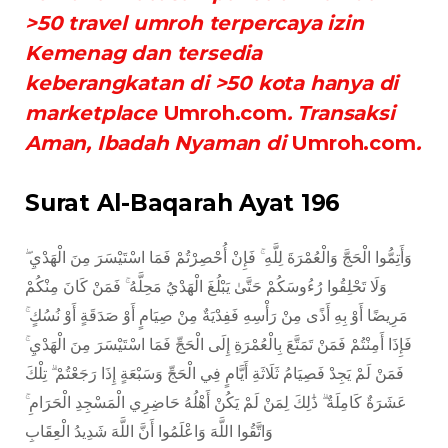
>50 travel umroh terpercaya izin
Kemenag dan tersedia
keberangkatan di >50 kota hanya di
marketplace
Umroh.com
. Transaksi
Aman, Ibadah Nyaman di
Umroh.com
.
Surat Al-Baqarah Ayat 196
وَأَتِمُّوا الْحَجَّ وَالْعُمْرَةَ لِلَّهِ ۚ فَإِنْ أُحْصِرْتُمْ فَمَا اسْتَيْسَرَ مِنَ الْهَدْيِ ۖ
وَلَا تَحْلِقُوا رُءُوسَكُمْ حَتَّىٰ يَبْلُغَ الْهَدْيُ مَحِلَّهُ ۚ فَمَنْ كَانَ مِنْكُمْ
مَرِيضًا أَوْ بِهِ أَذًى مِنْ رَأْسِهِ فَفِدْيَةٌ مِنْ صِيَامٍ أَوْ صَدَقَةٍ أَوْ نُسُكٍ ۚ
فَإِذَا أَمِنْتُمْ فَمَنْ تَمَتَّعَ بِالْعُمْرَةِ إِلَى الْحَجِّ فَمَا اسْتَيْسَرَ مِنَ الْهَدْيِ ۚ
فَمَنْ لَمْ يَجِدْ فَصِيَامُ ثَلَاثَةِ أَيَّامٍ فِي الْحَجِّ وَسَبْعَةٍ إِذَا رَجَعْتُمْ ۗ تِلْكَ
عَشَرَةٌ كَامِلَةٌ ۗ ذَٰلِكَ لِمَنْ لَمْ يَكُنْ أَهْلُهُ حَاضِرِي الْمَسْجِدِ الْحَرَامِ ۚ
وَاتَّقُوا اللَّهَ وَاعْلَمُوا أَنَّ اللَّهَ شَدِيدُ الْعِقَابِ