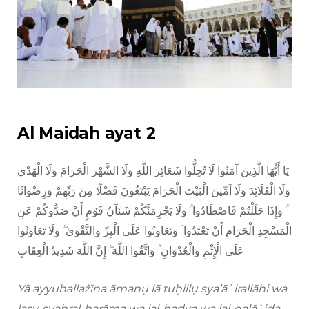
Al Maidah ayat 2
يَا أَيُّهَا الَّذِينَ آمَنُوا لَا تُحِلُّوا شَعَائِرَ اللَّهِ وَلَا الشَّهْرَ الْحَرَامَ وَلَا الْهَدْيَ
وَلَا الْقَلَائِدَ وَلَا آمِّينَ الْبَيْتَ الْحَرَامَ يَبْتَغُونَ فَضْلًا مِنْ رَبِّهِمْ وَرِضْوَانًا
ۚ وَإِذَا حَلَلْتُمْ فَاصْطَادُوا ۚ وَلَا يَجْرِمَنَّكُمْ شَنَآنُ قَوْمٍ أَنْ صَدُّوكُمْ عَنِ
الْمَسْجِدِ الْحَرَامِ أَنْ تَعْتَدُوا ۘ وَتَعَاوَنُوا عَلَى الْبِرِّ وَالتَّقْوَىٰ ۖ وَلَا تَعَاوَنُوا
عَلَى الْإِثْمِ وَالْعُدْوَانِ ۚ وَاتَّقُوا اللَّهَ ۖ إِنَّ اللَّهَ شَدِيدُ الْعِقَابِ
Yā ayyuhallażīna āmanụ lā tuḥillụ sya’ā`irallāhi wa
lasy-syahral-ḥarāma wa lal-hadya wa lal-qalā`ida