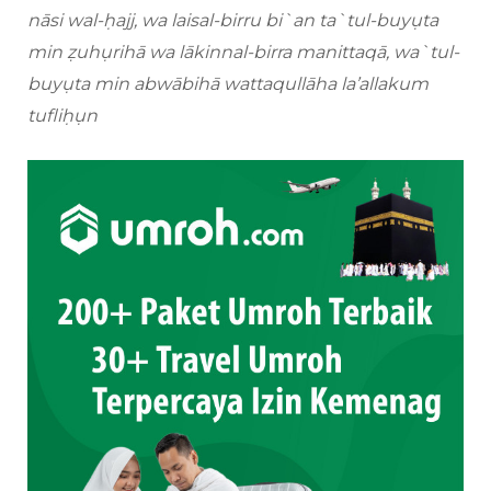
nāsi wal-ḥajj, wa laisal-birru bi`an ta`tul-buyụta
min ẓuhụrihā wa lākinnal-birra manittaqā, wa`tul-
buyụta min abwābihā wattaqullāha la’allakum
tufliḥụn