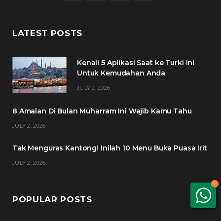
a
w
n
i
c
i
s
n
LATEST POSTS
e
t
t
t
Kenali 5 Aplikasi Saat ke Turki ini
b
t
a
e
Untuk Kemudahan Anda
o
e
g
r
JULY 2, 2026
o
r
r
e
8 Amalan Di Bulan Muharram Ini Wajib Kamu Tahu
k
a
s
JULY 2, 2026
m
t
Tak Menguras Kantong! Inilah 10 Menu Buka Puasa Irit
JULY 2, 2026
1
POPULAR POSTS