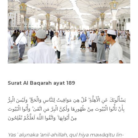
Surat Al Baqarah ayat 189
يَسْأَلُونَكَ عَنِ الْأَهِلَّةِ ۖ قُلْ هِيَ مَوَاقِيتُ لِلنَّاسِ وَالْحَجِّ ۗ وَلَيْسَ الْبِرُّ
بِأَنْ تَأْتُوا الْبُيُوتَ مِنْ ظُهُورِهَا وَلَٰكِنَّ الْبِرَّ مَنِ اتَّقَىٰ ۗ وَأْتُوا الْبُيُوتَ
مِنْ أَبْوَابِهَا ۚ وَاتَّقُوا اللَّهَ لَعَلَّكُمْ تُفْلِحُونَ
Yas`alụnaka ‘anil-ahillah, qul hiya mawāqītu lin-