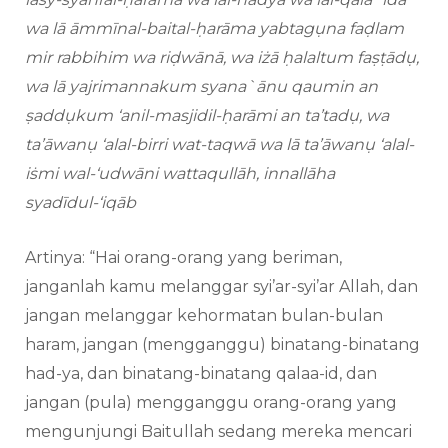
wa lā āmmīnal-baital-ḥarāma yabtagụna faḍlam
mir rabbihim wa riḍwānā, wa iżā ḥalaltum faṣṭādụ,
wa lā yajrimannakum syana`ānu qaumin an
ṣaddụkum ‘anil-masjidil-ḥarāmi an ta’tadụ, wa
ta’āwanụ ‘alal-birri wat-taqwā wa lā ta’āwanụ ‘alal-
iṡmi wal-‘udwāni wattaqullāh, innallāha
syadīdul-‘iqāb
Artinya: “Hai orang-orang yang beriman,
janganlah kamu melanggar syi’ar-syi’ar Allah, dan
jangan melanggar kehormatan bulan-bulan
haram, jangan (mengganggu) binatang-binatang
had-ya, dan binatang-binatang qalaa-id, dan
jangan (pula) mengganggu orang-orang yang
mengunjungi Baitullah sedang mereka mencari